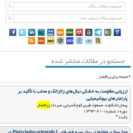
جستجو در مقالات منتشر شده
افشار
ارزیابی مقاومت به خشکی نهال‌های زالزالک و محلب با تأکید بر
پارامترهای بیوشیمیایی
پیمان اشکاوند، مسعود طبری کوچکسرایی، مهرداد
زرافشار
،
دوره ۱، شماره ۱ - ( ۶-۱۳۹۳ )
چکیده
مدل‌سازی جوانه‌زنی بذر سرو خمره‌ای Platycladus orientalis L در