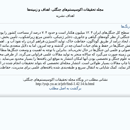
مجله تحقیقات اکوسیستم‌های جنگلی- اهداف و زمینه‌ها
اهداف نشریه
نگ‌ها
از آن جایی که سطح کل جنگل‌های ایران ۴ .۱۲ میلیون هکتار است و حدود ۴ .۷ درص
نگلی از نظر گونه‌های گیاهی و جانوری، ذخایر ژنتیکی، داشتن مرتع زیراشکوب، تأمین بخش زیا
ایجاد درآمد از طریق گوناگون، حفاظت خاک، تولید اکسیژن،فراهم کردن راه نفوذ آب و... اهم
نقش جنگل‌ها در حفظ و بقای حیات انسان،چه در گذشته و چه امروز، اما به دلایل متعددی مانند ا
ولی و علمی این جنگل‌ها در حال تخریب‌اند. بنابراین با توجه به اهمیت و وسعت جنگل‌ها مطا
ین زمینه صورت می‌گیرد که سالانه منجر به تولید مقالات علمی فراوانی می‌گردد. از طرفی مح
 علوم جنگل و تخصصی بودن آنها امکان انتشار به موقع این یافته‌ها را بسیار محدود می‌نماید. 
تا چاپ مقالات بسیار طولانی است. انتشار مجله‌ای تخصصی که بتواند تحقیقات انجام شده در 
ز نماید، کمک شایانی به انتقال سریع و طبقه‌بندی شده یافته‌های علمی برای مدیریت، حفاظت
نشانی مطلب در وبگاه مجله تحقیقات اکوسیستم‌های جنگلی:
http://yujs.yu.ac.ir/jzfr/find-1.42.14.fa.html
برگشت به اصل مطلب