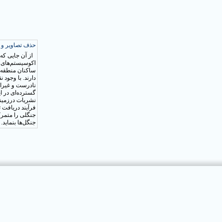
حذف تصاویر و ر
اکوسیستم‌های ج
ساکنان منطقه، 
دارند. با وجود 
نادرست و غیراص
گسترده‌ای در ا
نشریات درزمینه
فرآیند دریافت 
جنگلی را متمرک
جنگل‌ها بنماید.