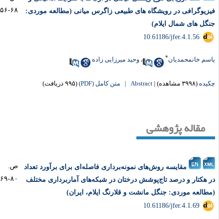
۶۸-۵۶
زیوگرافی در رویشگاه های طبیعی زاگرس میانی (مطالعه موردی:
گل های شمال ایلام)
‎ 10.61186/jfer.4.1.56
*
سم خانمحمدیان
،
وحید میرزایی زاده
یده
(۳۹۹۸ مشاهده)
|
Abstract |
متن کامل (PDF)
(۹۹۵ دریافت)
مقاله پژوهشی
ص.
مقایسه روش‌های نمونه‌برداری فاصله‌ای برای برآورد تعداد
۸۰-۶۹
 هکتار و درصد تاج‌پوشش درختان در شبکه‌های آماربرداری مختلف
طالعه موردی: جنگل مانشت و قلارنگ ایلام، ایران)
‎ 10.61186/jfer.4.1.69