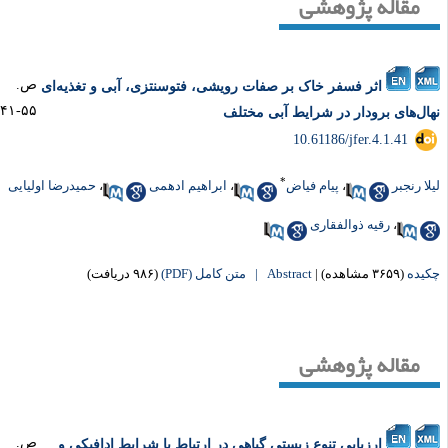
مقاله پژوهشی
ص.
اثر فسفر خاک بر صفات رویشی، فتوسنتزی، آبی و تغذیه‌ای
۵۵-۴۱
ال‌های برودار در شرایط آبی مختلف
‎ 10.61186/jfer.4.1.41
*
لا رنجبر
،
پیام فیاض
،
ابراهیم ادهمی
،
حمیدرضا اولیایی
،
رقیه ذوالفقاری
یده
(۳۶۵۹ مشاهده)
|
Abstract |
متن کامل (PDF)
(۹۸۶ دریافت)
مقاله پژوهشی
ص.
ارزیابی تنوع زیستی گیاهی در ارتباط با شرایط ادافیکی و