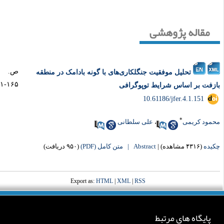
مقاله پژوهشی
ص.
تحلیل موفقیت جنگلکاری‌های با گونه بادامک در منطقه
۱۶۵-۱۵۱
زفت بر اساس شرایط توپوگرافی
‎ 10.61186/jfer.4.1.151
*
مود کریمی
،
علی سلطانی
یده
(۴۳۱۶ مشاهده)
|
Abstract |
متن کامل (PDF)
(۹۵۰ دریافت)
Export as:
HTML
|
XML
|
RSS
پایگاه های مرتبط