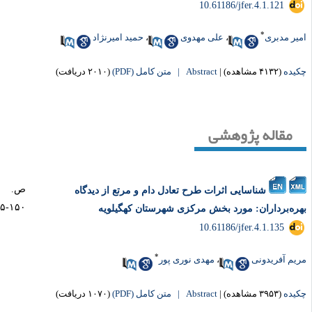
‎ 10.61186/jfer.4.1.121
*
یر مدبری
،
علی مهدوی
،
حمید امیرنژاد
یده
(۴۱۳۲ مشاهده)
|
Abstract |
متن کامل (PDF)
(۲۰۱۰ دریافت)
مقاله پژوهشی
ص.
شناسایی اثرات طرح تعادل دام و مرتع از دیدگاه
۱۵۰-۱۳۵
ره‌برداران: مورد بخش مرکزی شهرستان کهگیلویه
‎ 10.61186/jfer.4.1.135
*
یم آفریدونی
،
مهدی نوری پور
یده
(۳۹۵۳ مشاهده)
|
Abstract |
متن کامل (PDF)
(۱۰۷۰ دریافت)