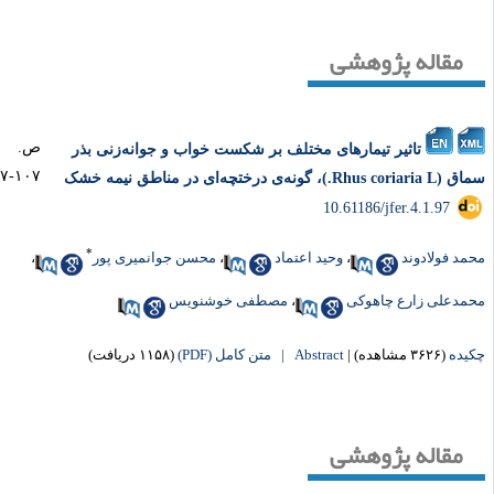
مقاله پژوهشی
ص.
تاثیر تیمارهای مختلف بر شکست خواب و جوانه‌زنی بذر
۱۰۷-۹۷
Rhus coria.)، گونه‌ی درختچه‌ای در مناطق نیمه خشک
‎ 10.61186/jfer.4.1.97
*
مد فولادوند
،
وحید اعتماد
،
محسن جوانمیری پور
،
مدعلی زارع چاهوکی
،
مصطفی خوشنویس
یده
(۳۶۲۶ مشاهده)
|
Abstract |
متن کامل (PDF)
(۱۱۵۸ دریافت)
مقاله پژوهشی