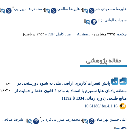
*
یرضا مسعودی جم
،
علیرضا صالحی
،
محمدرضا میرزایی
،
راب الوانی نژاد
یده
(۳۹۳۵ مشاهده)
|
Abstract |
متن کامل (PDF)
(۱۴۵۴ دریافت)
مقاله پژوهشی
ص.
پایش تغییرات کاربری اراضی ملی به شیوه دورسنجی در
۳۰-۱۶
منطقه پادنای علیا سمیرم با استناد به ماده 2 قانون حفظ و حمایت از
ابع طبیعی (دوره زمانی 1334 تا 1392)
‎ 10.61186/jfer.4.1.16
*
ی حسین بهرامیان
،
محمدرضا میرزایی قره لر
،
علیرضا صالحی