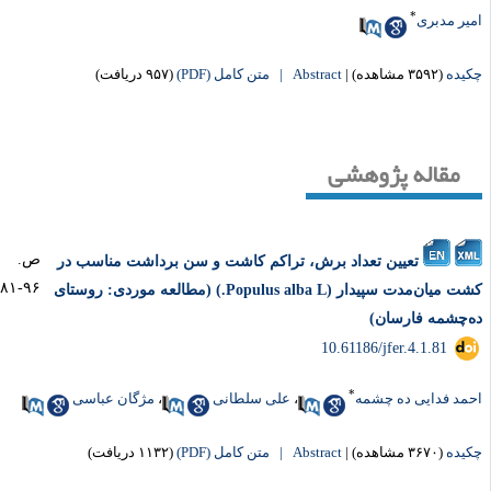
*
یر مدبری
یده
(۳۵۹۲ مشاهده)
|
Abstract |
متن کامل (PDF)
(۹۵۷ دریافت)
مقاله پژوهشی
ص.
تعیین تعداد برش، تراکم کاشت و سن برداشت مناسب در
۹۶-۸۱
کشت میان‌مدت سپیدار (Populus alba L.) (مطالعه موردی: روستای
‌چشمه فارسان)
‎ 10.61186/jfer.4.1.81
*
مد فدایی ده چشمه
،
علی سلطانی
،
مژگان عباسی
یده
(۳۶۷۰ مشاهده)
|
Abstract |
متن کامل (PDF)
(۱۱۳۲ دریافت)