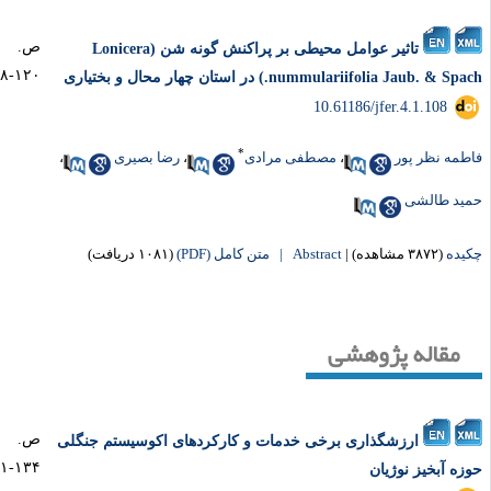
ص.
تاثیر عوامل محیطی بر پراکنش گونه شن (Lonicera
۱۲۰-۱۰۸
nummulariifolia Jaub. & Sp.) در استان چهار‌ محال و بختیاری
‎ 10.61186/jfer.4.1.108
*
طمه نظر پور
،
مصطفی مرادی
،
رضا بصیری
،
ید طالشی
یده
(۳۸۷۲ مشاهده)
|
Abstract |
متن کامل (PDF)
(۱۰۸۱ دریافت)
مقاله پژوهشی
ص.
ارزشگذاری برخی خدمات و کارکردهای اکوسیستم جنگلی
۱۳۴-۱۲۱
زه آبخیز نوژیان