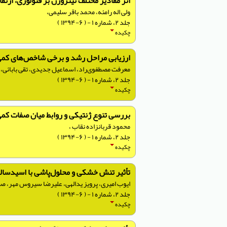
اثر مقادیر مختلف نیتروژن بر فنولوژی، ارتفاع بوته، ا
ولی اله رامئه، محمد باقر سلیمی،
جلد ۲، شماره ۱ - ( ۶-۱۳۹۴ )
چکیده
ارزیابی مراحل رشد و برخی شاخص‌های کمی در ارقام کلزای (Brassica napus L.) زمستانه تحت تأثی
معرفت مصطفوی‌راد، اسماعیل جدیدی، تقی بابائی،
جلد ۲، شماره ۱ - ( ۶-۱۳۹۴ )
چکیده
بررسی تنوع ژنتیکی و روابط میان صفات کمی و کیفی در
محمود قربانزاده نقاب ،
جلد ۲، شماره ۱ - ( ۶-۱۳۹۴ )
چکیده
تأثیر تنش خشکی و محلول‌پاشی با اسیدسالیسیلیک و کیتوزان بر
ایوب امیری، پرویز یدالهی، علیرضا سیروس مهر، صد
جلد ۲، شماره ۱ - ( ۶-۱۳۹۴ )
چکیده