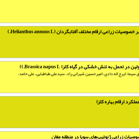
زراعی ارقام مختلف آفتابگردان (Helianthus annuus L.)
مل به تنش خشکی در گیاه کلزا Brassica napus L.))
 سیما، ایرج اله دادی، امیرحسین شیرانی راد، سیدعلی طباطبایی، علی حامد،
لکرد ارقام بهاره کلزا
صوصیات زراعی ژنوتیپ‌های سویا در منطقه مغان