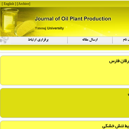
[ English ]
]
Archive
[