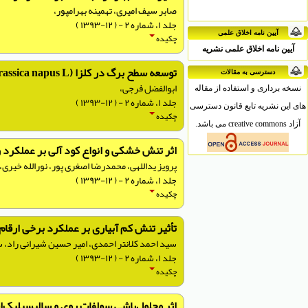
صابر سیف امیری، تهمینه بهرامپور،
جلد ۱، شماره ۲ - ( ۱۲-۱۳۹۳ )
آیین نامه اخلاق علمی
چکیده
آیین نامه اخلاق علمی نشریه
توسعه سطح برگ در کلزا (Brassica napus L.) و رابطه آن با عملکرد دانه در شرایط دیم و آبیاری تکمیلی
دسترسی به مقالات
ابوالفضل فرجی،
نسخه برداری و استفاده از مقاله
جلد ۱، شماره ۲ - ( ۱۲-۱۳۹۳ )
های این نشریه تابع قانون دسترسی
چکیده
آزاد creative commons می باشد.
اثر تنش خشکی و انواع کود آلی بر عملکرد روغن و ویژگی‌
پرویز یداللهی، محمدرضا اصغری پور، نورالله خیری،
جلد ۱، شماره ۲ - ( ۱۲-۱۳۹۳ )
چکیده
تأثیر تنش کم آبیاری بر عملکرد برخی ارقا
سید احمد کلانتر احمدی، امیر حسین شیرانی راد، 
جلد ۱، شماره ۲ - ( ۱۲-۱۳۹۳ )
چکیده
اثر محلول‌پاشی سولفات روی و سالیسیلیک