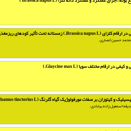
جزای عملکرد و عملکرد دانه کلزا (Brassica napus L )
ر کودهای ریزمغذی در شرایط اقلیمی اراک
 محمد حسین انصاری،
 ارقام مختلف سویا (Glaycine max L.)
 صفات مورفولوژیک گیاه گلرنگ (Carthamus tinctorius L.) در منطقه سیستان
یقه اسمعیل زاده بهابادی،