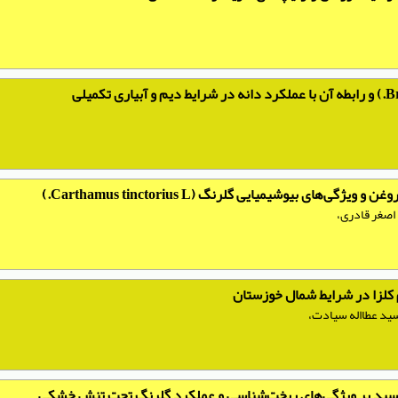
های بیوشیمیایی گلرنگ (Carthamus tinctorius L.)
 اصغر قادری،
م کلزا در شرایط شمال خوزستان
سید عطااله سیادت،
‌اسید بر ویژگی‌های ریخت‌شناسی و عملکرد گلرنگ تحت تنش خشکی