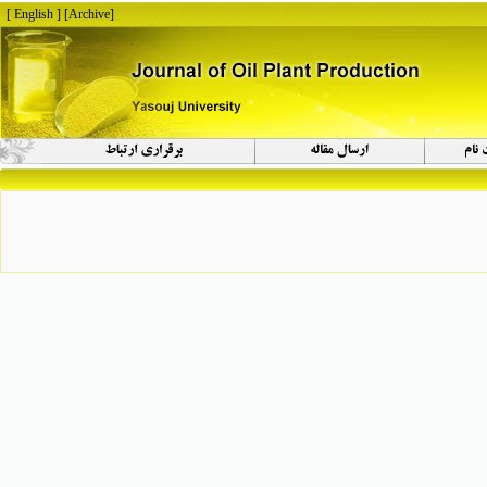
[ English ]
]
Archive
[