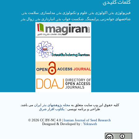
کلمات کلیدی
فیزیولوژی بذر
,
اکولوژی بذر
,
علوم و تکنولوژی بذر
,
مدلسازی
, سلامت بذر,
شاخصهای جوانه‌زنی
,
پرایمینگ
, شکست خواب بذر,
انبارداری بذر
,
زوال بذر
کلیه حقوق این وب سایت متعلق به
مجله پژوهشهای بذر ایران
می باشد.
طراحی و برنامه نویسی :
یکتاوب افزار شرق
© 2026 CC BY-NC 4.0 |
Iranian Journal of Seed Research
Designed & Developed by :
Yektaweb