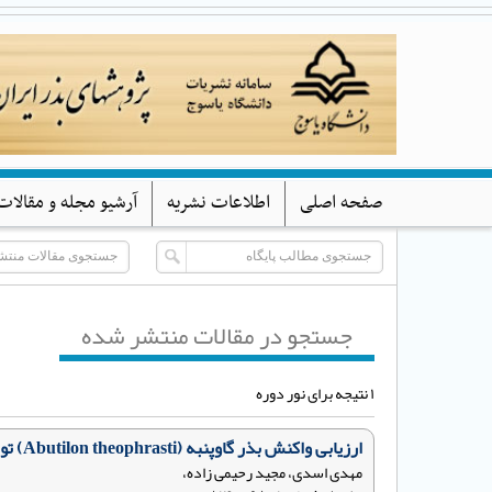
صفحه اصلی
اطلاعات نشریه
آرشیو مجله و مقالات
جستجو در مقالات منتشر شده
۱ نتیجه برای نور دوره
ارزیابی واکنش بذر گاوپنبه (Abutilon theophrasti) توده مانه و سملقان به دما و نور
مهدی اسدی، مجید رحیمی زاده،