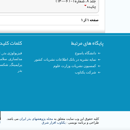
جلد ۸، شماره ۱ - ( ۶-۱۴۰۰ )
چکیده
صفحه
۱
از
۱
پایگاه های مرتبط
کلمات کلید
دانشگاه یاسوج
فیزیولوژی بذر
,
ا
مدلسازی
, سلام
نمایه نشریه در بانک اطلاعات نشریات کشور
پرایمینگ
, شکست
کمسیون نشریات وزارت علوم
بذر
شرکت یکتاوب
کلیه حقوق این وب سایت متعلق به
مجله پژوهشهای بذر ایران
می باشد.
e
طراحی و برنامه نویسی :
یکتاوب افزار شرق