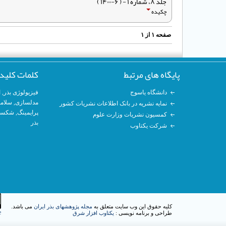
جلد ۸، شماره ۱ - ( ۶-۱۴۰۰ )
چکیده
صفحه
۱
از
۱
پایگاه های مرتبط
کلمات کلید
دانشگاه یاسوج
فیزیولوژی بذر
,
ا
مدلسازی
, سلام
نمایه نشریه در بانک اطلاعات نشریات کشور
پرایمینگ
, شکست
کمسیون نشریات وزارت علوم
بذر
شرکت یکتاوب
کلیه حقوق این وب سایت متعلق به
مجله پژوهشهای بذر ایران
می باشد.
e
طراحی و برنامه نویسی :
یکتاوب افزار شرق