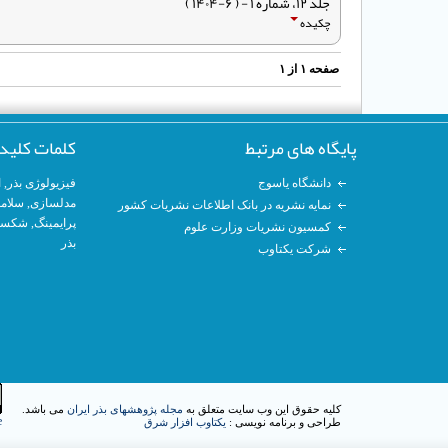
جلد ۱۲، شماره ۱ - ( ۶-۱۴۰۴ )
چکیده
صفحه
۱
از
۱
پایگاه های مرتبط
کلمات کلید
دانشگاه یاسوج
فیزیولوژی بذر
,
ا
مدلسازی
, سلام
نمایه نشریه در بانک اطلاعات نشریات کشور
پرایمینگ
, شکست
کمسیون نشریات وزارت علوم
بذر
شرکت یکتاوب
کلیه حقوق این وب سایت متعلق به
مجله پژوهشهای بذر ایران
می باشد.
e
طراحی و برنامه نویسی :
یکتاوب افزار شرق