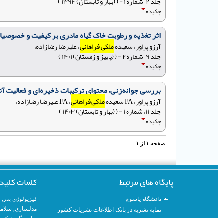
جلد ۲، شماره ۱ - ( (بهار و تابستان) ۱۳۹۴ )
چکیده
اثر تغذیه و رطوبت خاک گیاه مادری بر کیفیت و خصوصیات بیوشیمیایی 
آرزو پراور، سعیده
ملکی فراهانی
، علیرضا رضازاده،
جلد ۹، شماره ۲ - ( (پاییز و زمستان) ۱۴۰۱ )
چکیده
بررسی جوانه‌زنی، محتوای ترکیبات ذخیره‌ای و فعالیت آنزیمی در بذرهای بالنگو شهری (Lallemantia iberica) و 
آرزو پراور، FA سعیده
ملکی فراهانی
، FA علیرضا رضازاده،
جلد ۱۱، شماره ۱ - ( (بهار و تابستان) ۱۴۰۳ )
چکیده
صفحه
۱
از
۱
پایگاه های مرتبط
کلمات کلید
دانشگاه یاسوج
فیزیولوژی بذر
,
ا
مدلسازی
, سلام
نمایه نشریه در بانک اطلاعات نشریات کشور