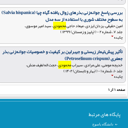
بررسی پاسخ جوانه‌زنی بذرهای زوال یافته گیاه چیا (Salvia hispanica)
به سطوح مختلف شوری با استفاده از سه مدل
امین حقیقی، یزدان ایزدی، میعاد حاجی
محمودی
، سید امیر موسوی،
جلد ۷، شماره ۲ - ( (پاییز و زمستان) ۱۳۹۹ )
چکیده
تأثیر پیش‌تیمار زیستی و جیبرلین بر کیفیت و خصوصیات جوانه‌زنی بذر
جعفری (Petroselinum crispum)
خدیجه مومنی، علی مرادی، سهراب
محمودی
، حجت اله لطیف منش،
جلد ۱۰، شماره ۱ - ( (بهار و تابستان) ۱۴۰۲ )
چکیده
فحه
۱
از
۱
پایگاه های مرتبط
دانشگاه یاسوج