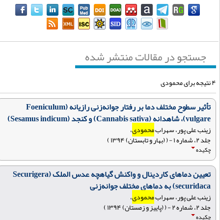
جستجو در مقالات منتشر شده
ی محمودی
تأثیر سطوح مختلف دما بر رفتار جوانه‌زنی رازیانه (Foeniculum
vulgare)، شاهدانه (Cannabis sativa) و کنجد (Sesamus indicum)
زینب علی پور، سهراب
محمودی
،
جلد ۲، شماره ۱ - ( (بهار و تابستان) ۱۳۹۴ )
چکیده
تعیین دماهای کاردینال و واکنش گیاهچه عدس‌ الملک (Securigera
securidaca) به دماهای مختلف جوانه‌زنی
زینب علی پور، سهراب
محمودی
،
جلد ۲، شماره ۲ - ( (پاییز و زمستان) ۱۳۹۴ )
چکیده