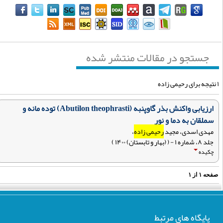
جستجو در مقالات منتشر شده
ارزیابی واکنش بذر گاوپنبه (Abutilon theophrasti) توده مانه و
سملقان به دما و نور
مهدی اسدی، مجید
رحیمی زاده
،
جلد ۸، شماره ۱ - ( (بهار و تابستان) ۱۴۰۰ )
چکیده
فحه
۱
از
۱
پایگاه های مرتبط