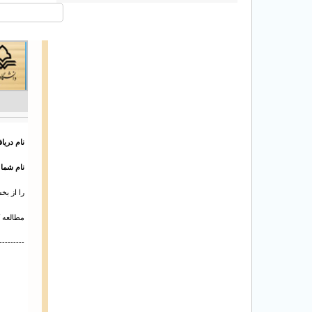
نام دریا
نام شما
ا
را از ب
مطالعه ک
---------