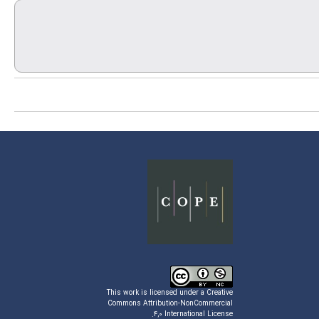
This work is licensed under a
Creative
Commons Attribution-NonCommercial
.
۴,۰ International License