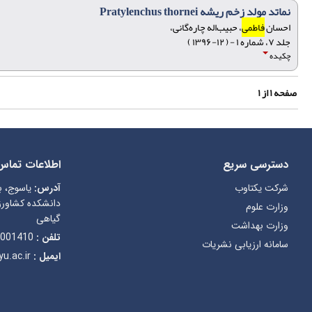
نماتد مولد زخم ریشه Pratylenchus thornei
احسان
فاطمی
، حبیب‌اله چاره‌گانی،
جلد ۷، شماره ۱ - ( ۱۲-۱۳۹۶ )
چکیده
صفحه
۱
از
۱
دسترسی سریع
اطلاعات تماس
شرکت یکتاوب
آدرس:
یاسوج، ب
دانشکده کشاورز
وزارت علوم
گیاهی
وزارت بهداشت
تلفن :
001410
سامانه ارزیابی نشریات
ایمیل :
u.ac.ir