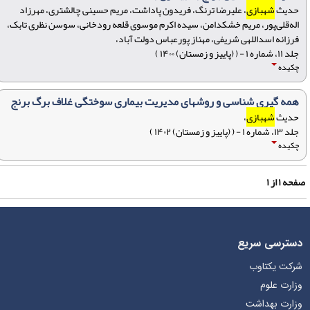
حدیث
شهبازی
، علیرضا ترنگ، فریدون پاداشت، مریم حسینی چالشتری، مهرزاد
اله‌قلی‌پور، مریم خشکدامن، سیده اکرم موسوی قلعه رودخانی، سوسن نظری تابک،
فرزانه اسداللهی شریفی، مهناز پورعباس دولت آباد،
جلد ۱۱، شماره ۱ - ( (پاییز و زمستان) ۱۴۰۰ )
چکیده
همه گیری شناسی و روشهای مدیریت بیماری سوختگی غلاف برگ برنج
حدیث
شهبازی
،
جلد ۱۳، شماره ۱ - ( (پاییز و زمستان) ۱۴۰۲ )
چکیده
فحه
۱
از
۱
دسترسی سریع
شرکت یکتاوب
وزارت علوم
وزارت بهداشت