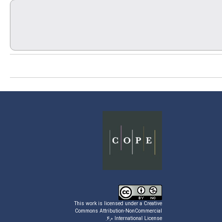
This work is licensed under a
Creative
Commons Attribution-NonCommercial
.
۴,۰ International License