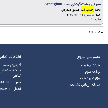
معرفی هشت گونه‌ی مفید Aspergillus
محیا
رحیمی‌زاده
، مهدی صدروی،
جلد ۶، شماره ۱ - ( ۱۲-۱۳۹۵ )
چکیده
صفحه
۱
از
۱
دسترسی سریع
اطلاعات تماس
شرکت یکتاوب
آدرس:
یاسوج، ب
دانشکده کشاورز
وزارت علوم
گیاهی
وزارت بهداشت
تلفن :
001410
سامانه ارزیابی نشریات
ایمیل :
u.ac.ir