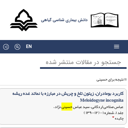
دانش بیماری شناسی گیاهی
EN
جستجو در مقالات منتشر شده
ی حسینی
کاربرد بومادران، زیتون تلخ و چریش در مبارزه با نماتد غده ریشه
Meloidogyne incognita
عباس صلاحی اردکانی، سيد عباس
حسینی
نژاد،
جلد ۱، شماره ۱ - ( ۱۲-۱۳۹۰ )
چکیده