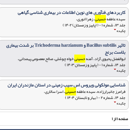
کاربردهای فنآوری های نوین اطلاعات در بیماری شناسی گیاهی
سیده عاطفه
حسینی
، زهرا انوری،
جلد ۱۳، شماره ۱ - ( (پاییز و زمستان) ۱۴۰۲ )
چکیده
تاثیر Bacillus subtilis و Trichoderma harzianum بر شدت بیماری
بلاست برنج
ابوالفضل یحیوی آزاد، آمنه
حسینی
خواه چوشلی، صالح معصومی پهمدانی،
جلد ۱۴، شماره ۱ - ( پاییز و زمستان ۱۴۰۳ )
چکیده
شناسایی مولکولی ویروس اس سیب زمینی در استان مازندران ایران
فرامرز جانبرارزاده، سیده عاطفه
حسینی
، اسرا سالاری،
جلد ۱۴، شماره ۲ - ( بهار و تابستان ۱۴۰۴ )
چکیده
فحه
۱
از
۱