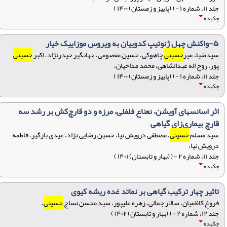
جلد ۱۱، شماره ۱ - ( (پاییز و زمستان) ۱۴۰۰ )
چکیده
۵-واکنش چهل ژنوتیپ‌ کدوییان به ویروس موزاییک خیار
سیدضیاء میر
حسینی
چاهوکی، حسین معصومی، جهانگیر حیدرنژاد، اکبر
حسینی
پور، روح اله عبدالشاهی، محمد مداحیان،
جلد ۱۱، شماره ۱ - ( (پاییز و زمستان) ۱۴۰۰ )
چکیده
اثر اسانسهای آویشن، نعناع فلفلی، مرزه و دو قارچ‌کش بر رشد سه
قارچ بیماری‌زای گیاهی
سید مسلم
حسینی
، مصطفی درویش نیا، حسین رضایی نژاد، عیدی بازگیر، فاطمه
درویش نیا،
جلد ۱۱، شماره ۲ - ( (بهار و تابستان) ۱۴۰۱ )
چکیده
تاثیر چهار ترکیب گیاهی بر نماتد غده ریشه‌ کیوی
فروغ کاظمیان، سالار جمالی، زهره علیپور، سید محسن نساج
حسینی
،
جلد ۱۲، شماره ۲ - ( (بهار و تابستان) ۱۴۰۲ )
چکیده