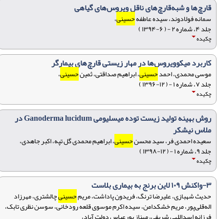
قارچ‌ها و شبه‌قارچ‌های ناقل ویروس‌های گیاهی
سمانه فولادوند، سیده عاطفه
حسینی
،
جلد ۴، شماره ۲ - ( ۶-۱۳۹۴ )
چکیده
کاربرد میکوویروس‌ها در مهار زیستی قارچ‌های بیمارگر
موسی محمدی، احمد
حسینی
، ابراهیم صداقتی، ثمین
حسینی
،
جلد ۷، شماره ۱ - ( ۱۲-۱۳۹۶ )
چکیده
روش بهینه تولید زیست توده میسلیومی Ganoderma lucidum در
ملاس نیشکر
سعیده احمدی فر، سید محسن
حسینی
، ابراهیم محمدی گل تپه، اکبر جاهدی،
جلد ۹، شماره ۱ - ( ۱۲-۱۳۹۸ )
چکیده
۳-واکنش ۱۰۹ لاین برنج به بیماری بلاست
حدیث شهبازی، علیرضا ترنگ، فریدون پاداشت، مریم
حسینی
چالشتری، مهرزاد
اله‌قلی‌پور، مریم خشکدامن، سیده اکرم موسوی قلعه رودخانی، سوسن نظری تابک،
فرزانه اسداللهی شریفی، مهناز پورعباس دولت آباد،