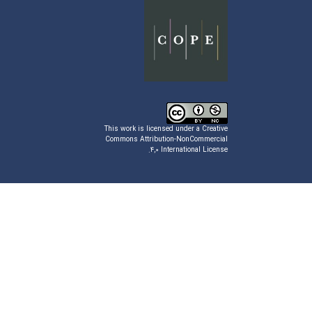
This work is licensed under a
Creative
Commons Attribution-NonCommercial
.
۴,۰ International License