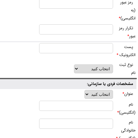
مز عبور
به
نگلیسی)
*
کرار رمز
بور
*
ست
لکترونیک
*
وع ثبت
ام
شخصات فردی یا سازمانی:
نوان
*
ام
انگلیسی)
*
ام
انوادگی