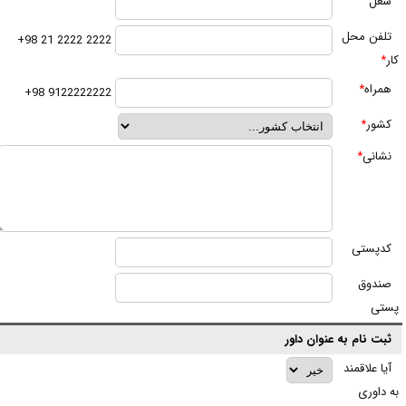
غل
لفن محل
2222 2222 21 98+
ار
*
مراه
*
9122222222 98+
شور
*
شانی
*
دپستی
ندوق
ستی
بت نام به عنوان داور
یا علاقمند
ه داوری