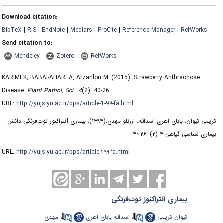
Download citation:
BibTeX
|
RIS
|
EndNote
|
Medlars
|
ProCite
|
Reference Manager
|
RefWorks
Send citation to:
Mendeley
Zotero
RefWorks
KARIMI K, BABAI-AHARI A, Arzanlou M.
(2015).
Strawberry Anthracnose
Disease.
Plant Pathol. Sci.
.
4
(2)
, 40-26.
URL:
http://yujs.yu.ac.ir/pps/article-1-99-fa.html
کریمی کیوان، بابای اهری اسدالله، ارزنلو مهدی.
(۱۳۹۴).
بیماری آنتراکنوز توت‌فرنگی دانش
بیماری شناسی گیاهی ۴ (۲) :۲۶-۴۰
URL:
http://yujs.yu.ac.ir/pps/article-۱-۹۹-fa.html
بیماری آنتراکنوز توت‌فرنگی
کیوان کریمی
،
اسدالله بابای اهری
،
مهدی