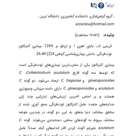
*
ارزنلو
، گروه گیاه‌پزشکی، دانشکده کشاورزی، دانشگاه تبریز ،
arzanlou@hotmail.com
چکیده:
(۱۷۱۵۲ مشاهده)
کریمی ک.، بابای اهری ا. و ارزنلو م. 1394. بیماری آنتراکنوز
توت‌فرنگی.
دانش بیماری‌شناسی
گیاهی
4(2):40-26.
بیماری آنتراکنوز یکی از مخرب‌ترین بیماری‌های توت‌فرنگی است
که توسط سه گونه قارچ
Colletotrichum acutatum
،
.
C
gloeosporioides
و
C. fragariae
ایجاد می‌شود. دو گونه
C.
acutatum
و
C. gloeosporioides
دارای دامنه میزبانی وسیع‌تری
هستند و بر اساس آخرین ارزیابی‌های تبارزایی چند ژنی
جدایه‌های متعدد عامل آنتراکنوز توت‌فرنگی جمع آوری شده از
مناطق مختلف دنیا متعلق به این دو گونه، در چندین خوشه
مختلف مربوط به گونه‌های مخفی دسته‌بندی می‌شوند. گونه
C.
acutatum
علیرغم آلوده کردن اکثر اندام‌های گیاه، عمدتاً عامل
پوسیدگی میوه بوده و نسبت به دو گونه دیگر که در ارتباط با