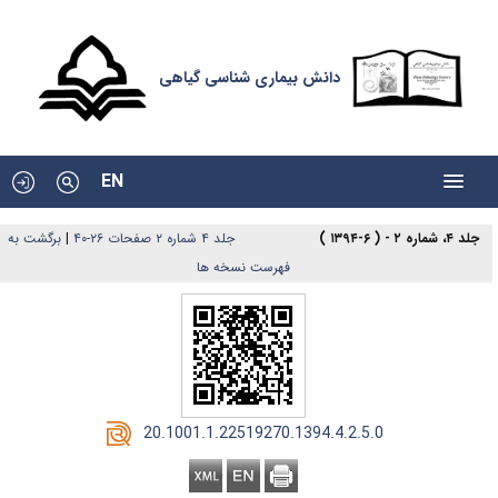
دانش بیماری شناسی گیاهی
EN
جلد ۴، شماره ۲ - ( ۶-۱۳۹۴ )
جلد ۴ شماره ۲ صفحات ۲۶-۴۰
|
برگشت به
فهرست نسخه ها
‎ 20.1001.1.22519270.1394.4.2.5.0