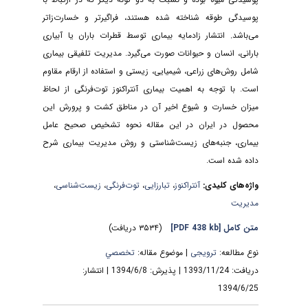
پوسیدگی طوقه شناخته شده هستند، فراگیرتر و خسارت‌زاتر
می‌باشد
.
انتشار زادمایه بیماری توسط قطرات باران یا آبیاری
بارانی، انسان و حیوانات صورت می‌گیرد. مدیریت تلفیقی بیماری
شامل روش‌های زراعی، شیمیایی، زیستی و استفاده از ارقام مقاوم
است. با توجه به اهمیت بیماری آنتراکنوز توت‌فرنگی از لحاظ
میزان خسارت و شیوع اخیر آن در مناطق کشت و پرورش این
محصول در ایران در این مقاله نحوه تشخیص صحیح عامل
بیماری، جنبه‌های زیست‌شناستی و روش‌ مدیریت بیماری شرح
داده شده است.
واژه‌های کلیدی:
آنتراکنوز
،
تبارزایی
،
توت‌فرنگی
،
زیست‌شناسی
،
مدیریت
متن کامل
[PDF 438 kb]
(۳۵۳۴ دریافت)
نوع مطالعه:
ترویجی
| موضوع مقاله:
تخصصي
دریافت: 1393/11/24 | پذیرش: 1394/6/8 | انتشار:
1394/6/25