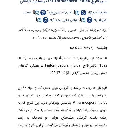
تاثیر قارچ Piriformospora indica بر عملکرد گیاهان
*
عظیم قاسم‌نژاد
،
امین‌اله باقری‌فرد
،
سعید
نصرالله‌نژاد
،
عباس باقری‌نجف‌آباد
کارشناس‌ارشد گیاهان دارویی، باشگاه پژوهش‌گران جوان، دانشگاه
آزاد اسلامی یاسوج ،
aminnagherifard@yahoo.com
چکیده:
(۲۰۴۷۲ مشاهده)
قاسم‌نژاد ع.، باقری‌فرد ا.‌ ا.، نصرالله‌نژاد س. و باقری‌نجف‌آباد ع.
1392. تاثیر قارچ Piriformospora indica بر عملکرد گیاهان.
دانش بیماری‌شناسی گیاهی 3(1): 87-83.
قارچ‏های همزیست ریشه با افزایش توان جذب آب و مواد غذایی
به رشد بهتر و بیشتر گیاه میزبان کمک می‏کنند. در این‏میان قارچ
Piriformospora indica پتانسیل ویژه‏ای دارد. این قارچ که به
عنوان محرک رشد گیاهان شناخته شده است، با استقرار در بافت
ریشه باعث افزایش ریشه‌های موئین و تحریک به رشد
اندام‌های زیرزمینی و هوایی گیاهان می‌گردد. اثر این قارچ بر رشد