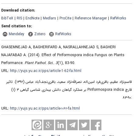
Download citation:
BibTeX
|
RIS
|
EndNote
|
Medlars
|
ProCite
|
Reference Manager
|
RefWorks
Send citation to:
Mendeley
Zotero
RefWorks
GHASEMNEJAD A, BAGHERIFARD A, NASRALLAHNEJAD S, BAGHERI
NAJAFABAD A.
(2014).
Effect of Piriformospora indica Fungus on Plants
Performance.
Plant Pathol. Sci.
.
3
(1)
, 83-90.
URL:
http://yujs.yu.ac.ir/pps/article-1-62-fa.html
قاسم‌نژاد عظیم، باقری‌فرد امین‌اله، نصرالله‌نژاد سعید، باقری‌نجف‌آباد عباس.
(۱۳۹۲).
تاثیر
قارچ Piriformospora indica بر عملکرد گیاهان دانش بیماری شناسی گیاهی ۳ (۱)
:۹۰-۸۳
URL:
http://yujs.yu.ac.ir/pps/article-۱-۶۲-fa.html