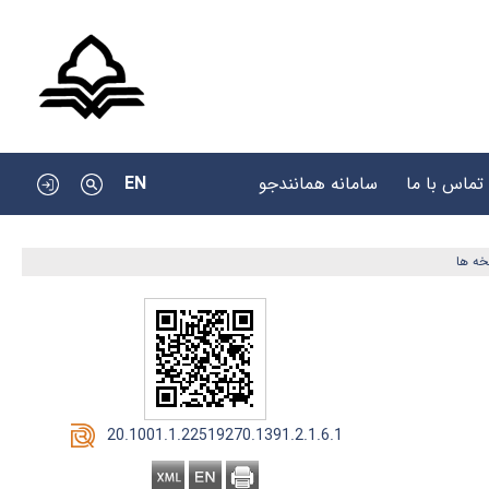
EN
تماس با ما
سامانه همانندجو
ه ها
‎ 20.1001.1.22519270.1391.2.1.6.1