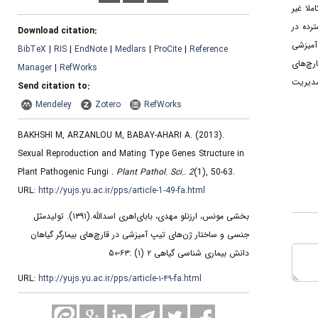
فرم متناوب (آلل) با توالی کاملا غیر
رده در
Download citation:
پ آمیزشی
BibTeX
|
RIS
|
EndNote
|
Medlars
|
ProCite
|
Reference
رچ‌های
Manager
|
RefWorks
مدیریت
Send citation to:
Mendeley
Zotero
RefWorks
BAKHSHI M, ARZANLOU M, BABAY-AHARI A.
(2013).
Sexual Reproduction and Mating Type Genes Structure in
Plant Pathogenic Fungi .
Plant Pathol. Sci.
.
2
(1)
, 50-63.
URL:
http://yujs.yu.ac.ir/pps/article-1-49-fa.html
بخشی مونس، ارزنلو مهدی، بابای‌اهری اسدالله.
(۱۳۹۱).
تولیدمثل
جنسی و ساختار ژن‌های تیپ آمیزشی در قارچ‌های بیمارگر گیاهان
دانش بیماری شناسی گیاهی ۲ (۱) :۶۳-۵۰
URL:
http://yujs.yu.ac.ir/pps/article-۱-۴۹-fa.html