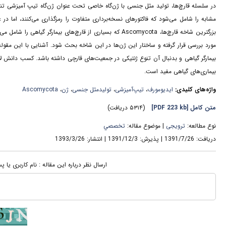
مشابه را شامل می‌شود که فاکتورهای نسخه‌برداری متفاوت را رمزگذاری می‌کنند، اما
بزرگترین شاخه قارچ‌ها، Ascomycota که بسیاری از قارچ‌های
مورد بررسی قرار گرفته و ساختار این ژن‌ها در این شاخه بحث شود. آشنایی با این مقو
بیمارگر گیاهی و بدنبال آن تنوع ژنتیکی در جمعیت‌های قارچی داشته باشد. کسب دانش لاز
بیماری‌های گیاهی مفید است.
واژه‌های کلیدی:
ایدیومورف
،
تیپ‌آمیزشی
،
تولید‌مثل جنسی
،
ژن‌
،
Ascomycota
متن کامل
[PDF 223 kb]
(۵۳۱۴ دریافت)
نوع مطالعه:
ترویجی
| موضوع مقاله:
تخصصي
دریافت: 1391/7/26 | پذیرش: 1391/12/3 | انتشار: 1393/3/26
ارسال نظر درباره این مقاله : نام کاربری یا