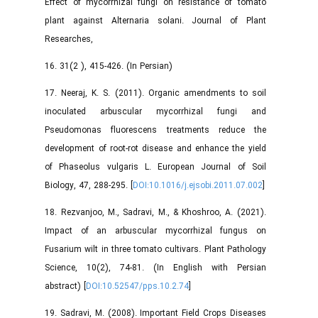
Effect of mycorrhizal fungi on resistance of tomato
plant against Alternaria solani. Journal of Plant
Researches,
16. 31(2 ), 415-426. (In Persian)
17. Neeraj, K. S. (2011). Organic amendments to soil
inoculated arbuscular mycorrhizal fungi and
Pseudomonas fluorescens treatments reduce the
development of root-rot disease and enhance the yield
of Phaseolus vulgaris L. European Journal of Soil
Biology, 47, 288-295. [
DOI:10.1016/j.ejsobi.2011.07.002
]
18. Rezvanjoo, M., Sadravi, M., & Khoshroo, A. (2021).
Impact of an arbuscular mycorrhizal fungus on
Fusarium wilt in three tomato cultivars. Plant Pathology
Science, 10(2), 74-81. (In English with Persian
abstract) [
DOI:10.52547/pps.10.2.74
]
19. Sadravi, M. (2008). Important Field Crops Diseases