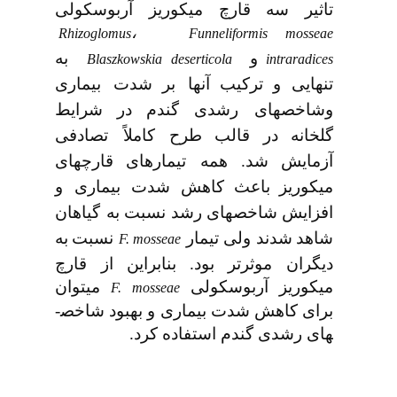
تاثیر سه قارچ میکوریز آربوسکولی
،
Rhizoglomus
Funneliformis mosseae
و
به
Blaszkowskia deserticola
intraradices
تنهایی
و
ترکیب
آن­ها بر
شدت بیماری
وشاخص­های رشدی گندم
در
شرایط
گلخانه­
در
قالب
طرح کاملاً تصادفی
آزمایش
شد. همه تیمارهای
قارچ­های
میکوریز
باعث
کاهش شدت بیماری و
افزایش
شاخصهای
رشد
نسبت
به گیاهان
شاهد
شدند ولی تیمار
نسبت
به
F. mosseae
دیگران موثرتر بود. بنابراین از قارچ
میکوریز آربوسکولی
می­توان
F. mosseae
برای کاهش شدت بیماری و بهبود شاخص­
های رشدی گندم استفاده کرد.