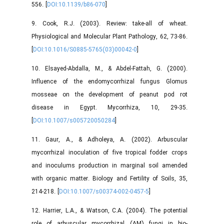
556. [
DOI:10.1139/b86-070
]
9. Cook, R.J. (2003). Review: take-all of wheat.
Physiological and Molecular Plant Pathology, 62, 73-86.
[
DOI:10.1016/S0885-5765(03)00042-0
]
10. Elsayed-Abdalla, M., & Abdel-Fattah, G. (2000).
Influence of the endomycorrhizal fungus Glomus
mosseae on the development of peanut pod rot
disease in Egypt. Mycorrhiza, 10, 29-35.
[
DOI:10.1007/s005720050284
]
11. Gaur, A., & Adholeya, A. (2002). Arbuscular
mycorrhizal inoculation of five tropical fodder crops
and inoculums production in marginal soil amended
with organic matter. Biology and Fertility of Soils, 35,
214-218. [
DOI:10.1007/s00374-002-0457-5
]
12. Harrier, L.A., & Watson, C.A. (2004). The potential
role of arbuscular mycorrhizal (AM) fungi in bio-