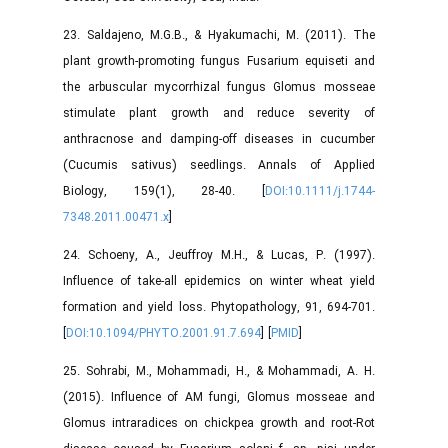
23. Saldajeno, M.G.B., & Hyakumachi, M. (2011). The
plant growth-promoting fungus Fusarium equiseti and
the arbuscular mycorrhizal fungus Glomus mosseae
stimulate plant growth and reduce severity of
anthracnose and damping-off diseases in cucumber
(Cucumis sativus) seedlings. Annals of Applied
Biology, 159(1), 28-40. [
DOI:10.1111/j.1744-
7348.2011.00471.x
]
24. Schoeny, A., Jeuffroy M.H., & Lucas, P. (1997).
Influence of take-all epidemics on winter wheat yield
formation and yield loss. Phytopathology, 91, 694-701.
[
DOI:10.1094/PHYTO.2001.91.7.694
] [
PMID
]
25. Sohrabi, M., Mohammadi, H., & Mohammadi, A. H.
(2015). Influence of AM fungi, Glomus mosseae and
Glomus intraradices on chickpea growth and root-Rot