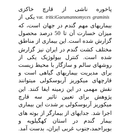
پاخوره ناشی از قارچ خاکزی
یکی
از
var.
tritici
Gaeumannomyces graminis
بیماری­های مهم گندم در جهان است، که
میزان خسارت آن تا 50 درصد محصول
گزارش شده است.
این بیماری از مناطق
مختلف کشت گندم در ایران نیز گزارش
شده است. کنترل بیولوژیک یکی از
روشهای سالم و سازگار با محیط زیست
برای مدیریت بیماری­های گیاهی است و
قارچ­های
میکوریز
آربوسکولی
می­توانند
نقش مهمی در این زمینه ایفا کنند. این
پژوهش برای تعیین تاثیر سه قارچ
میکوریز آربوسکولی بر
شدت این بیماری
اجرا شد. جدایه­ای از بیمارگر از بوته­ های
بیمار گندم در استان کهگیلویه و
بویراحمد،جنوب ­غربی ایران، بدست آمد.