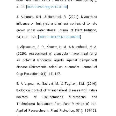
bean Fusarium root rot disease. Plant Pathology, 9(1),
31-38. [
DOI:10.3923/ppj.2010.31.38
]
3. Al-Karaki, G.N., & Hammad, R. (2001). Mycorrhiza
influence on fruit yield and mineral content of tomato
grown under water stress. Journal of Plant Nutrition,
24, 1311- 323. [
DOI:10.1081/PLN-100106983
]
4. Aljawasim, B. D., Khaeim, H. M., & Manshood, M. A.
(2020). Assessment of arbuscular mycorrhizal fungi
as potential biocontrol agents against damping-off
disease Rhizoctonia solani on cucumber. Journal of
Crop Protection, 9(1), 141-147.
5. Arianpour, A., Sadravi, M., & Taghavi, S.M. (2016).
Biological control of wheat take-all disease with native
isolates of Pseudomonas fluorescens and
Trichoderma harzianum from Fars Province of Iran.
Applied Researches in Plant Protection, 5(1), 159-168.