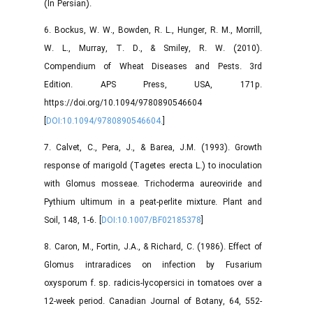
(In Persian).
6. Bockus, W. W., Bowden, R. L., Hunger, R. M., Morrill,
W. L., Murray, T. D., & Smiley, R. W. (2010).
Compendium of Wheat Diseases and Pests. 3rd
Edition. APS Press, USA, 171p.
https://doi.org/10.1094/9780890546604
[
DOI:10.1094/9780890546604.
]
7. Calvet, C., Pera, J., & Barea, J.M. (1993). Growth
response of marigold (Tagetes erecta L.) to inoculation
with Glomus mosseae. Trichoderma aureoviride and
Pythium ultimum in a peat-perlite mixture. Plant and
Soil, 148, 1-6. [
DOI:10.1007/BF02185378
]
8. Caron, M., Fortin, J.A., & Richard, C. (1986). Effect of
Glomus intraradices on infection by Fusarium
oxysporum f. sp. radicis-lycopersici in tomatoes over a
12-week period. Canadian Journal of Botany, 64, 552-