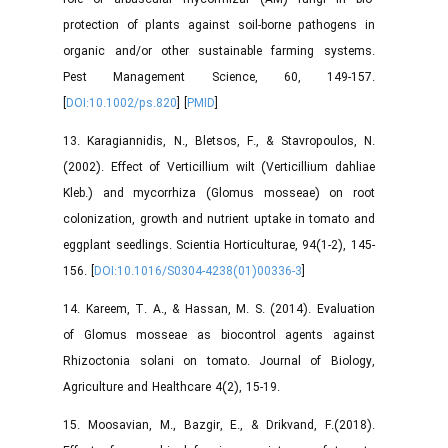
protection of plants against soil-borne pathogens in
organic and/or other sustainable farming systems.
Pest Management Science, 60, 149-157.
[
DOI:10.1002/ps.820
] [
PMID
]
13. Karagiannidis, N., Bletsos, F., & Stavropoulos, N.
(2002). Effect of Verticillium wilt (Verticillium dahliae
Kleb.) and mycorrhiza (Glomus mosseae) on root
colonization, growth and nutrient uptake in tomato and
eggplant seedlings. Scientia Horticulturae, 94(1-2), 145-
156. [
DOI:10.1016/S0304-4238(01)00336-3
]
14. Kareem, T. A., & Hassan, M. S. (2014). Evaluation
of Glomus mosseae as biocontrol agents against
Rhizoctonia solani on tomato. Journal of Biology,
Agriculture and Healthcare 4(2), 15-19.
15. Moosavian, M., Bazgir, E., & Drikvand, F.(2018).