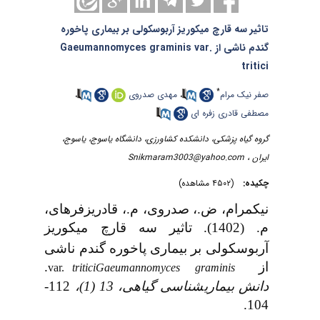
تاثیر سه قارچ میکوریز آربوسکولی بر بیماری پاخوره
گندم ناشی از Gaeumannomyces graminis var.
tritici
*
،
مهدی صدروی
،
صفر نیک مرام
مصطفی قادری زفره ای
گروه گیاه پزشکی، دانشکده کشاورزی، دانشگاه یاسوج، یاسوج،
Snikmaram3003@yahoo.com
ایران ،
چکیده:
(۴۵۰۲ مشاهده)
نیک­مرام، ض.، صدروی، م.، قادری­زفره­ای،
م. (1402).
تاثیر سه قارچ میکوریز
آربوسکولی بر بیماری پاخوره گندم ناشی
.
از
var.
tritici
Gaeumannomyces graminis
112-
،
13 (1)
شناسی گیاهی،
دانش بیماری
104.