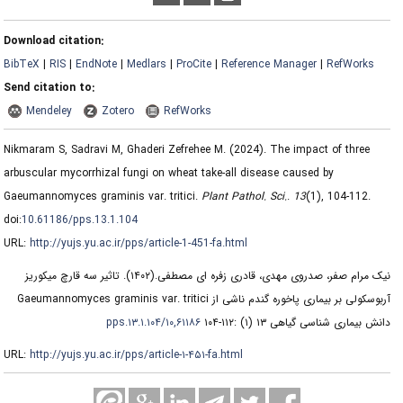
Download citation:
BibTeX
|
RIS
|
EndNote
|
Medlars
|
ProCite
|
Reference Manager
|
RefWorks
Send citation to:
Mendeley
Zotero
RefWorks
Nikmaram S, Sadravi M, Ghaderi Zefrehee M.
(2024).
The impact of three
arbuscular mycorrhizal fungi on wheat take-all disease caused by
Gaeumannomyces graminis var. tritici.
Plant Pathol. Sci.
.
13
(1)
, 104-112.
doi:
10.61186/pps.13.1.104
URL:
http://yujs.yu.ac.ir/pps/article-1-451-fa.html
تاثیر سه قارچ میکوریز
(۱۴۰۲).
نیک مرام صفر، صدروی مهدی، قادری زفره ای مصطفی.
آربوسکولی بر بیماری پاخوره گندم ناشی از Gaeumannomyces graminis var. tritici
۱۰,۶۱۱۸۶/pps.۱۳.۱.۱۰۴
دانش بیماری شناسی گیاهی ۱۳ (۱) :۱۱۲-۱۰۴
URL:
http://yujs.yu.ac.ir/pps/article-۱-۴۵۱-fa.html