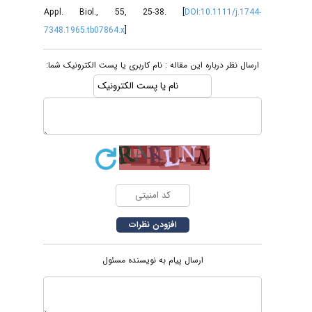
Appl. Biol., 55, 25-38. [
DOI:10.1111/j.1744-
7348.1965.tb07864.x
]
ارسال نظر درباره این مقاله : نام کاربری یا پست الکترونیک شما:
ارسال پیام به نویسنده مسئول