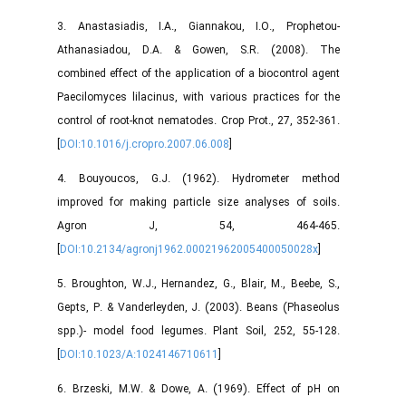
3. Anastasiadis, I.A., Giannakou, I.O., Prophetou-
Athanasiadou, D.A. & Gowen, S.R. (2008). The
combined effect of the application of a biocontrol agent
Paecilomyces lilacinus, with various practices for the
control of root-knot nematodes. Crop Prot., 27, 352-361.
[
DOI:10.1016/j.cropro.2007.06.008
]
4. Bouyoucos, G.J. (1962). Hydrometer method
improved for making particle size analyses of soils.
Agron J, 54, 464-465.
[
DOI:10.2134/agronj1962.00021962005400050028x
]
5. Broughton, W.J., Hernandez, G., Blair, M., Beebe, S.,
Gepts, P. & Vanderleyden, J. (2003). Beans (Phaseolus
spp.)- model food legumes. Plant Soil, 252, 55-128.
[
DOI:10.1023/A:1024146710611
]
6. Brzeski, M.W. & Dowe, A. (1969). Effect of pH on