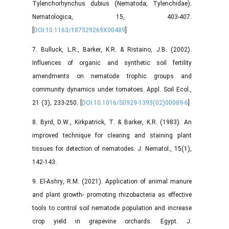
Tylenchorhynchus dubius (Nematoda, Tylenchidae).
Nematologica, 15, 403-407.
[
DOI:10.1163/187529269X00489
]
7. Bulluck, L.R., Barker, K.R. & Ristaino, J.B. (2002).
Influences of organic and synthetic soil fertility
amendments on nematode trophic groups and
community dynamics under tomatoes. Appl. Soil Ecol.,
21 (3), 233-250. [
DOI:10.1016/S0929-1393(02)00089-6
]
8. Byrd, D.W., Kirkpatrick, T. & Barker, K.R. (1983). An
improved technique for clearing and staining plant
tissues for detection of nematodes. J. Nematol., 15(1),
142-143.
9. El-Ashry, R.M. (2021). Application of animal manure
and plant growth- promoting rhizobacteria as effective
tools to control soil nematode population and increase
crop yield in grapevine orchards. Egypt. J.