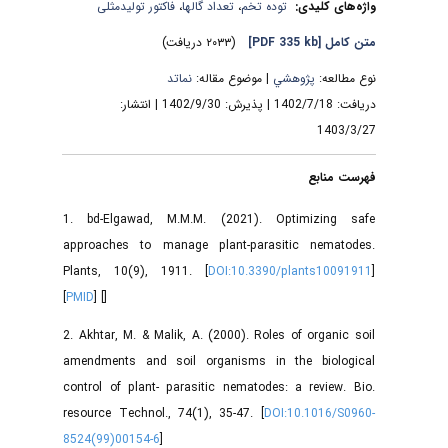
فاکتور تولیدمثلی
،
تعداد گال­ها
،
توده تخم
واژه‌های کلیدی:
(۲۰۳۳ دریافت)
[PDF 335 kb]
متن کامل
نوع مطالعه:
پژوهشي
| موضوع مقاله:
نماتد
دریافت: 1402/7/18 | پذیرش: 1402/9/30 | انتشار:
1403/3/27
فهرست منابع
1. bd-Elgawad, M.M.M. (2021). Optimizing safe
approaches to manage plant-parasitic nematodes.
Plants, 10(9), 1911. [
DOI:10.3390/plants10091911
]
[
PMID
] [
]
2. Akhtar, M. & Malik, A. (2000). Roles of organic soil
amendments and soil organisms in the biological
control of plant- parasitic nematodes: a review. Bio.
resource Technol., 74(1), 35-47. [
DOI:10.1016/S0960-
8524(99)00154-6
]