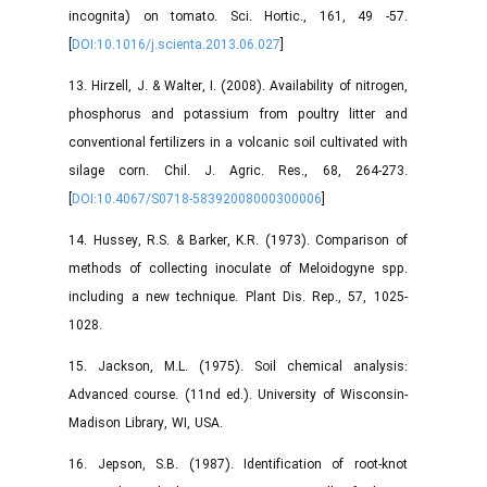
incognita) on tomato. Sci. Hortic., 161, 49 -57.
[
DOI:10.1016/j.scienta.2013.06.027
]
13. Hirzell, J. & Walter, I. (2008). Availability of nitrogen,
phosphorus and potassium from poultry litter and
conventional fertilizers in a volcanic soil cultivated with
silage corn. Chil. J. Agric. Res., 68, 264-273.
[
DOI:10.4067/S0718-58392008000300006
]
14. Hussey, R.S. & Barker, K.R. (1973). Comparison of
methods of collecting inoculate of Meloidogyne spp.
including a new technique. Plant Dis. Rep., 57, 1025-
1028.
15. Jackson, M.L. (1975). Soil chemical analysis:
Advanced course. (11nd ed.). University of Wisconsin-
Madison Library, WI, USA.
16. Jepson, S.B. (1987). Identification of root-knot