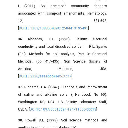
I. (2011). Soil nematode community changes
associated with compost amendments. Nematology,
12, 681-692.
[
DOI:10.1163/138855409X12584413195491
]
36. Rhoades, J.D. (1996). Salinity: electrical
conductivity and total dissolved solids. In: R.L. Sparks
(Ed.), Methods for soil analysis, Part 3: Chemical
Methods. (pp 417-435). Soil Science Society of
America, Madison, USA.
[
DOI:10.2136/sssabookser5.3.c14
]
37. Richards, L.A. (1947). Diagnosis and improvement
of saline and alkaline soils. ( Handbook No 60).
Washington DC, USA. US Salinity Laboratory Staff,
USDA. [
DOI:10.1097/00010694-194711000-00013
]
38. Rowell, D.L. (1993). Soil science: methods and
applications. Longmans, Harlow, UK.