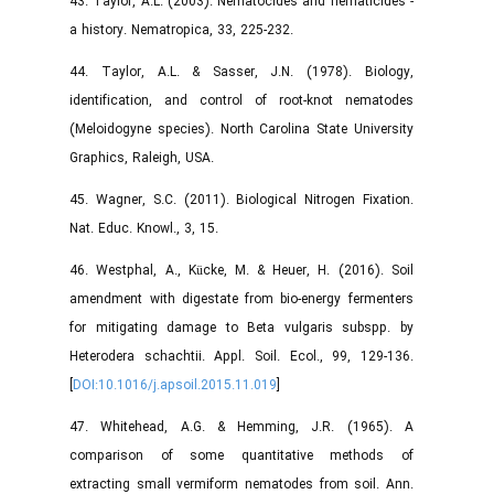
43. Taylor, A.L. (2003). Nematocides and nematicides -
a history. Nematropica, 33, 225-232.
44. Taylor, A.L. & Sasser, J.N. (1978). Biology,
identification, and control of root-knot nematodes
(Meloidogyne species). North Carolina State University
Graphics, Raleigh, USA.
45. Wagner, S.C. (2011). Biological Nitrogen Fixation.
Nat. Educ. Knowl., 3, 15.
46. Westphal, A., Kücke, M. & Heuer, H. (2016). Soil
amendment with digestate from bio-energy fermenters
for mitigating damage to Beta vulgaris subspp. by
Heterodera schachtii. Appl. Soil. Ecol., 99, 129-136.
[
DOI:10.1016/j.apsoil.2015.11.019
]
47. Whitehead, A.G. & Hemming, J.R. (1965). A
comparison of some quantitative methods of
extracting small vermiform nematodes from soil. Ann.