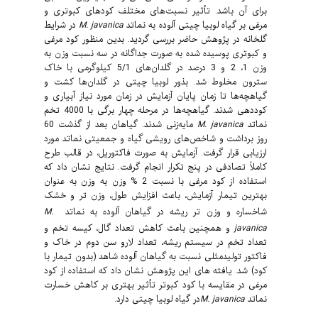
برای آن باشد. تأثیر نسبت‌های مختلف کودهای کبوتری و
در شرایط
M. javanica
آلوده به نماتد
مرغی بر گیاه لوبیا چیتی
گلخانه
در پژوهش حاضر
بررسی گردید. بدین منظور
کود مرغی
و کبوتری پوسیده شده به صورت جداگانه در سه نسبت
وزن به
وزن
1، 2 و 3 درصد
در گلدان‌های 5/1 کیلوگرمی با خاک
سترون مخلوط شد. بذور لوبیا چیتی در گلدان‌ها کشت و
گیاهچه‌ها تا زمان پایان آزمایش در زمان مورد نیاز آبیاری و
کوددهی شدند. گیاهچه‌ها در مرحله چهار برگی با 4000 تخم
مایه‌زنی شدند. گیاهان بعد از گذشت 60
M. javanica
نماتد
روز برداشت و شاخص‌های رویشی گیاه و جمعیتی نماتد مورد
ارزیابی قرار گرفت. آزمایش
به صورت فاکتوریل، در قالب طرح
کاملاً تصادفی در
پنج
تکرار انجام گرفت.
نتایج نشان داد
که
استفاده از کود مرغی با نسبت 2 % وزن به وزن به عنوان
بهترین تیمار آزمایش، باعث افزایش طول، وزن تر و خشک
M.
شاخساره و وزن تر ریشه در گیاهان آلوده به نماتد
و همچنین باعث کاهش تعداد گال، کیسه تخم و
javanica
تعداد تخم در سیستم ریشه، تعداد لارو سن دوم در خاک و
فاکتور تولیدمثلی نسبت به گیاهان آلوده شاهد (بدون تیمار با
کود) شد. یافته­ های این پژوهش نشان داد که استفاده از کود
مرغی در مقایسه با کود کبوتر تأثیر بهتری بر کاهش خسارت
در گیاه لوبیا چیتی دارد.
M.
javanica
نماتد