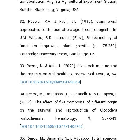
transportation. Virginia Agricultural Experiment Station,
Bulletin. Blacksburg, Virginia, USA
32. Poswal, K.A. & Faull, J.L. (1989). Commercial
approaches to the use of biological control agents. In:
J.M. Whipps, R.D. Lumsden (Eds.), Biotechnology of
fungi for improving plant growth. (pp 75-259).
Cambridge University Press, Cambridge, UK.
33. Rayne, N. & Aula, L. (2020). Livestock manure and
the impacts on soil health: A review. Soil Syst., 4, 64.
[
DOI:10.3390/soilsystems4040064
]
34. Renco, M., Daddabbo, T., Sasanelli, N. & Papajova, I.
(2007). The effect of five composts of different origin
on the survival and reproduction of Globodera
rostochiensis. Nematology, 9, 537-543.
[
DOI:10.1163/156854107781487260
]
35. Renco, M., Sasanelli, N., D′Addabbo, T. & Papajová,