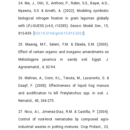
24. Ma, J., Olin, S., Anthoni, P., Rabin, S.S., Bayer, A.D.,
Nyawira, S.S. & Arneth, A. (2022). Modeling symbiotic
biological nitrogen fixation in grain legumes globally
with LPJ-GUESS (v4.0, r10285). Geosci. Model. Dev., 15,
815-839. [
DOI:10.5194/gmd-15-815-2022
]
25. Maareg, M.F., Salem, F.M. & Ebieda, E.M. (2000).
Effect of certain organic and inorganic amendments on
Meloidogyne javanica in sandy soil. Egypt. J.
Agronematol., 4, 82-94.
26. Mahran, A., Conn, K.L., Tenuta, M., Lazarovits, G. &
Daayf, F. (2008). Effectiveness of liquid hog manure
and acidification to kill Pratylenchus spp. in soil. J.
Nematol., 40, 266-275.
27. Nico, A.I., Jimenez-Diaz, R.M. & Castilla, P. (2004).
Control of root-knot nematodes by composed agro-
industrial wastes in potting mixtures. Crop Protect., 23,