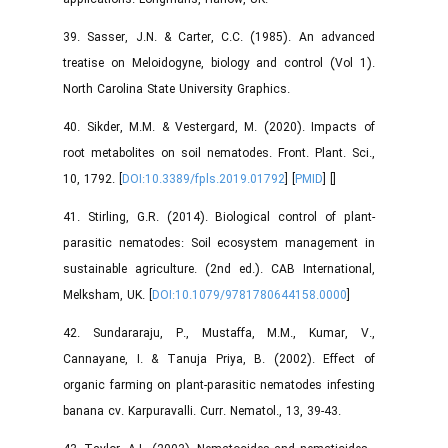
39. Sasser, J.N. & Carter, C.C. (1985). An advanced
treatise on Meloidogyne, biology and control (Vol 1).
North Carolina State University Graphics.
40. Sikder, M.M. & Vestergard, M. (2020). Impacts of
root metabolites on soil nematodes. Front. Plant. Sci.,
10, 1792. [
DOI:10.3389/fpls.2019.01792
] [
PMID
] [
]
41. Stirling, G.R. (2014). Biological control of plant-
parasitic nematodes: Soil ecosystem management in
sustainable agriculture. (2nd ed.). CAB International,
Melksham, UK. [
DOI:10.1079/9781780644158.0000
]
42. Sundararaju, P., Mustaffa, M.M., Kumar, V.,
Cannayane, I. & Tanuja Priya, B. (2002). Effect of
organic farming on plant-parasitic nematodes infesting
banana cv. Karpuravalli. Curr. Nematol., 13, 39-43.