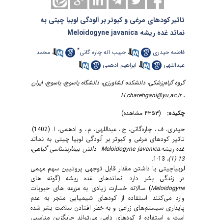
تاثیر کودهای مرغی و کبوتر بر آلودگی لوبیا چیتی به
نماتد غده ریشه Meloidogyne javanica
*
محمد
،
حبیب اله چاره گانی
،
فاطمه حیدری
ابراهیم ادهمی
،
عبداللهی
گروه گیاه‌پزشکی، دانشکده کشاورزی، دانشگاه یاسوج، یاسوج، ایران
H.charehgani@yu.ac.ir
،
چکیده:
(۴۳۵۳ مشاهده)
حیدری، ف.، چاره‌گانی، ح.، عبداللهی، م.، و ادهمی، ا. (1402).
تاثیر کودهای مرغی و کبوتر بر آلودگی لوبیا چیتی به نماتد
دانش بیماری­شناسی گیاهی،
Meloidogyne
javanica
.
غده ریشه
13-1.
13 (1)،
لوبیاچیتی با داشتن
مقدار قابل توجهی پروتیین سهم مهمی
در زندگی بشر دارد. نماتدهای غده ریشه (گونه ­های
خسارت زیادی به مزرعه ­های حبوبات
) سالانه
Meloidogyne
وارد می‌کنند. استفاده از کودهای شیمیایی منجر به عدم
پایداری سیستم‌های زراعی و به خطر افتادن سلامت بشر شده
است و استفاده از کودهای دامی می‌تواند جایگزین مناسبی