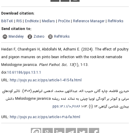
Download citation:
BibTeX
|
RIS
|
EndNote
|
Medlars
|
ProCite
|
Reference Manager
|
RefWorks
Send citation to:
Mendeley
Zotero
RefWorks
Heidari F, Charehgani H, Abdollahi M, Adhami E.
(2024).
The effect of poultry
and pigeon manures on pinto bean infection with the root-knot nematode
Meloidogyne javanica.
Plant Pathol. Sci.
.
13
(1)
, 1-13.
doi:
10.61186/pps.13.1.1
URL:
http://yujs.yu.ac.ir/pps/article-1-415-fa.html
تاثیر کودهای
(۱۴۰۲).
حیدری فاطمه، چاره گانی حبیب اله، عبداللهی محمد، ادهمی ابراهیم.
مرغی و کبوتر بر آلودگی لوبیا چیتی به نماتد غده ریشه Meloidogyne javanica دانش
۱۰,۶۱۱۸۶/pps.۱۳.۱.۱
بیماری شناسی گیاهی ۱۳ (۱) :۱۳-۱
URL:
http://yujs.yu.ac.ir/pps/article-۱-۴۱۵-fa.html