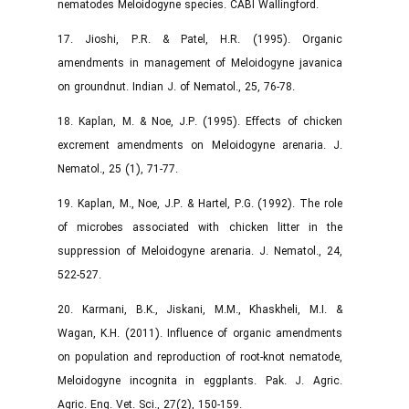
nematodes Meloidogyne species. CABI Wallingford.
17. Jioshi, P.R. & Patel, H.R. (1995). Organic
amendments in management of Meloidogyne javanica
on groundnut. Indian J. of Nematol., 25, 76-78.
18. Kaplan, M. & Noe, J.P. (1995). Effects of chicken
excrement amendments on Meloidogyne arenaria. J.
Nematol., 25 (1), 71-77.
19. Kaplan, M., Noe, J.P. & Hartel, P.G. (1992). The role
of microbes associated with chicken litter in the
suppression of Meloidogyne arenaria. J. Nematol., 24,
522-527.
20. Karmani, B.K., Jiskani, M.M., Khaskheli, M.I. &
Wagan, K.H. (2011). Influence of organic amendments
on population and reproduction of root-knot nematode,
Meloidogyne incognita in eggplants. Pak. J. Agric.
Agric. Eng. Vet. Sci., 27(2), 150-159.