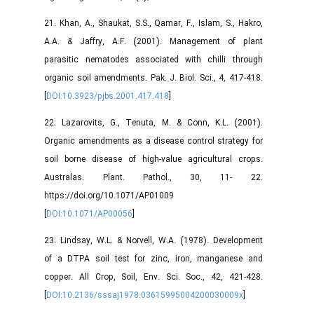
21. Khan, A., Shaukat, S.S., Qamar, F., Islam, S., Hakro,
A.A. & Jaffry, A.F. (2001). Management of plant
parasitic nematodes associated with chilli through
organic soil amendments. Pak. J. Biol. Sci., 4, 417-418.
[
DOI:10.3923/pjbs.2001.417.418
]
22. Lazarovits, G., Tenuta, M. & Conn, K.L. (2001).
Organic amendments as a disease control strategy for
soil borne disease of high-value agricultural crops.
Australas. Plant. Pathol., 30, 11- 22.
https://doi.org/10.1071/AP01009
[
DOI:10.1071/AP00056
]
23. Lindsay, W.L. & Norvell, W.A. (1978). Development
of a DTPA soil test for zinc, iron, manganese and
copper. All Crop, Soil, Env. Sci. Soc., 42, 421-428.
[
DOI:10.2136/sssaj1978.03615995004200030009x
]