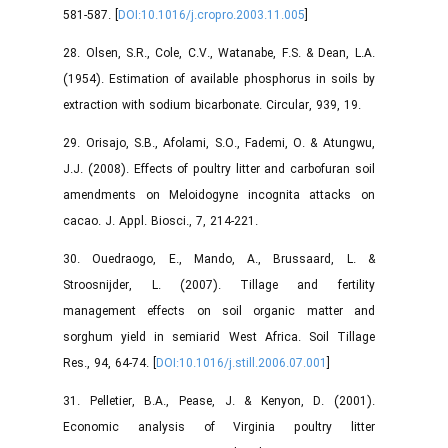
581-587. [
DOI:10.1016/j.cropro.2003.11.005
]
28. Olsen, S.R., Cole, C.V., Watanabe, F.S. & Dean, L.A.
(1954). Estimation of available phosphorus in soils by
extraction with sodium bicarbonate. Circular, 939, 19.
29. Orisajo, S.B., Afolami, S.O., Fademi, O. & Atungwu,
J.J. (2008). Effects of poultry litter and carbofuran soil
amendments on Meloidogyne incognita attacks on
cacao. J. Appl. Biosci., 7, 214-221.
30. Ouedraogo, E., Mando, A., Brussaard, L. &
Stroosnijder, L. (2007). Tillage and fertility
management effects on soil organic matter and
sorghum yield in semiarid West Africa. Soil Tillage
Res., 94, 64-74. [
DOI:10.1016/j.still.2006.07.001
]
31. Pelletier, B.A., Pease, J. & Kenyon, D. (2001).
Economic analysis of Virginia poultry litter