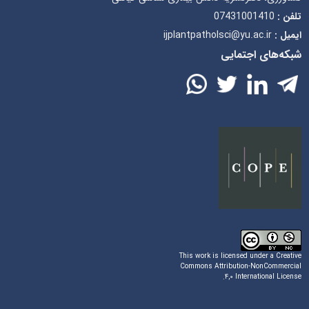
07431001410
تلفن :
ijplantpatholsci@yu.ac.ir
ایمیل :
شبکه‌های اجتمایی
This work is licensed under a
Creative
Commons Attribution-NonCommercial
.
۴,۰ International License