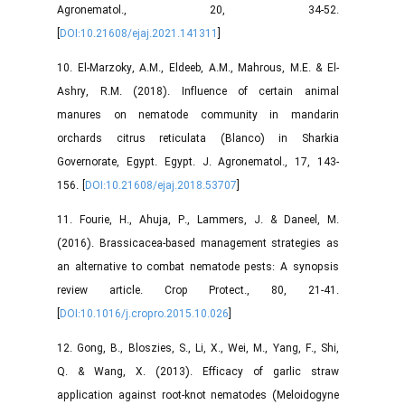
Agronematol., 20, 34-52.
[
DOI:10.21608/ejaj.2021.141311
]
10. El-Marzoky, A.M., Eldeeb, A.M., Mahrous, M.E. & El-
Ashry, R.M. (2018). Influence of certain animal
manures on nematode community in mandarin
orchards citrus reticulata (Blanco) in Sharkia
Governorate, Egypt. Egypt. J. Agronematol., 17, 143-
156. [
DOI:10.21608/ejaj.2018.53707
]
11. Fourie, H., Ahuja, P., Lammers, J. & Daneel, M.
(2016). Brassicacea-based management strategies as
an alternative to combat nematode pests: A synopsis
review article. Crop Protect., 80, 21-41.
[
DOI:10.1016/j.cropro.2015.10.026
]
12. Gong, B., Bloszies, S., Li, X., Wei, M., Yang, F., Shi,
Q. & Wang, X. (2013). Efficacy of garlic straw
application against root-knot nematodes (Meloidogyne