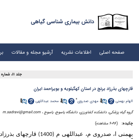
دانش بیماری شناسی گیاهی
صفحه اصلی
اطلاعات نشریه
آرشیو مجله و مقالات
بر
جلد ۱۱، شماره ۱ - ( (پاییز و زمستان) ۱۴۰۰ )
قارچهای بذرزاد برنج در استان کهگیلویه و بویراحمد ایران
*
محمد عبداللهی
،
مهدی صدروی
،
الهام بهمنی
m.sadravi@gmail.com
گروه گیاه پزشکی، دانشکده کشاورزی، دانشگاه یاسوج، یاسوج ،
چکیده:
(۶۰۹۶ مشاهده)
بهمنی ا، صدروی م، عبداللهی م (1400)
قارچ­های بذرزاد