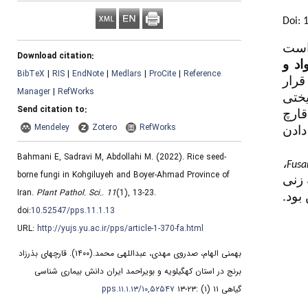
Doi: 
 است
Download citation:
اد و
BibTeX
|
RIS
|
EndNote
|
Medlars
|
ProCite
|
Reference
قرار
Manager
|
RefWorks
یختی
Send citation to:
قارچ
Mendeley
Zotero
RefWorks
دادن
Bahmani E, Sadravi M, Abdollahi M.
(2022).
Rice seed-
،
Fusa
borne fungi in Kohgiluyeh and Boyer-Ahmad Province of
 زنی
Iran.
Plant Pathol. Sci.
.
11
(1)
, 13-23.
 بود
doi:
10.52547/pps.11.1.13
URL:
http://yujs.yu.ac.ir/pps/article-1-370-fa.html
قارچهای بذرزاد
(۱۴۰۰).
بهمنی الهام، صدروی مهدی، عبداللهی محمد.
برنج در استان کهگیلویه و بویراحمد ایران دانش بیماری شناسی
۱۰,۵۲۵۴۷/pps.۱۱.۱.۱۳
گیاهی ۱۱ (۱) :۲۳-۱۳