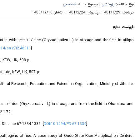
نوع مطالعه:
پژوهشي
| موضوع مقاله:
تخصصي
دریافت: 1401/1/29 | پذیرش: 1401/2/24 | انتشار: 1400/12/10
فهرست منابع
ed with seeds of rice (Oryzae sativa L.) in storage and the field in afikpo
314/sa.v7i2.46011
]
, KEW, UK, 608 p.
itute, KEW, UK, 507 p.
cultural Research, Education and Extension Organization, Ministry of Jihad-e-
ds of rice (Oryzae sativa L) in storage and from the field in Ohaozara and
2-1-72.
t Disease 67:1334-1336. [
DOI:10.1094/PD-67-1334
]
 pathogens of rice: A case study of Ondo State Rice Multiplication Centers.