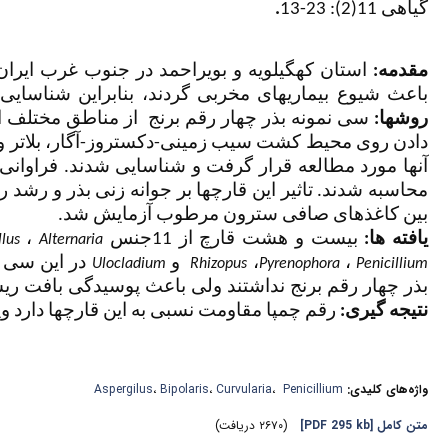
.
گیاهی 11(2): 23-13
مقدمه:
استان کهگیلویه و بویراحمد در جنوب غرب ایر
باعث شیوع بیماریهای مخربی گردند، بنابراین شناسایی.
روشها:
سی نمونه بذر چهار رقم برنج از مناطق مختلف ای
دادن روی محیط کشت سیب زمینی-دکستروز-آگار، بلاتر و
آنها مورد مطالعه قرار گرفت و شناسایی شدند. فراوانی ک
محاسبه شدند. تاثیر این قارچها بر جوانه ­زنی بذر و رشد
بین کاغذهای صافی سترون مرطوب آزمایش شد.
،
بیست و هشت قارچ از 11جنس
یافته­ ها:
llus
Alternaria
در این سی نم
و
،
،
Ulocladium
Rhizopus
Pyrenophora
Penicillium
بذر چهار رقم برنج نداشتند ولی باعث پوسیدگی بافت ری.
نتیجه­ گیری:
رقم چمپا مقاومت نسبی به این قارچها دارد و.
Aspergilus
،
Bipolaris
،
Curvularia
،
Penicillium
واژه‌های کلیدی:
(۲۶۷۰ دریافت)
[PDF 295 kb]
متن کامل