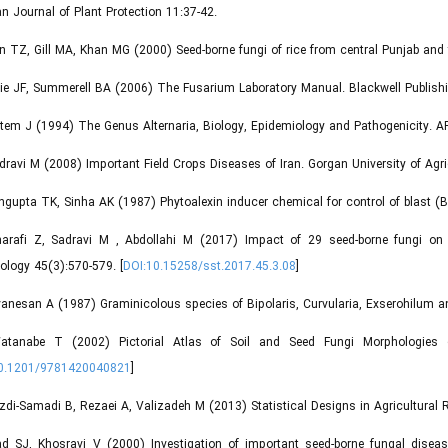
an Journal of Plant Protection 11:37-42.
n TZ, Gill MA, Khan MG (2000) Seed-borne fungi of rice from central Punjab and t
lie JF, Summerell BA (2006) The Fusarium Laboratory Manual. Blackwell Publishi
tem J (1994) The Genus Alternaria, Biology, Epidemiology and Pathogenicity. A
dravi M (2008) Important Field Crops Diseases of Iran. Gorgan University of Agri
ngupta TK, Sinha AK (1987) Phytoalexin inducer chemical for control of blast (B
harafi Z, Sadravi M , Abdollahi M (2017) Impact of 29 seed-borne fungi on
logy 45(3):570-579. [
DOI:10.15258/sst.2017.45.3.08
]
vanesan A (1987) Graminicolous species of Bipolaris, Curvularia, Exserohilum 
atanabe T (2002) Pictorial Atlas of Soil and Seed Fungi Morphologies
10.1201/9781420040821
]
zdi-Samadi B, Rezaei A, Valizadeh M (2013) Statistical Designs in Agricultural 
ad SJ, Khosravi V (2000) Investigation of important seed-borne fungal disea