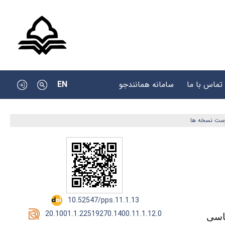
EN
تماس با ما
سامانه همانندجو
رست نسخه ها
‎ 10.52547/pps.11.1.13
‎ 20.1001.1.22519270.1400.11.1.12.0
ناسی