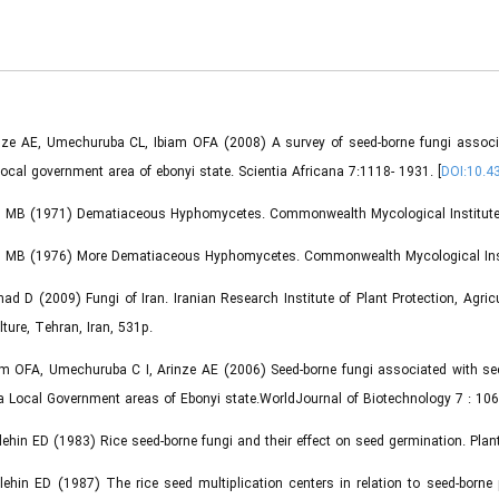
nze AE, Umechuruba CL, Ibiam OFA (2008) A survey of seed-borne fungi associat
local government area of ebonyi state. Scientia Africana 7:1118- 1931. [
DOI:10.4
lis MB (1971) Dematiaceous Hyphomycetes. Commonwealth Mycological Institute
lis MB (1976) More Dematiaceous Hyphomycetes. Commonwealth Mycological Inst
had D (2009) Fungi of Iran. Iranian Research Institute of Plant Protection, Agri
lture, Tehran, Iran, 531p.
am OFA, Umechuruba C I, Arinze AE (2006) Seed-borne fungi associated with see
 Local Government areas of Ebonyi state.WorldJournal of Biotechnology 7 : 106
lehin ED (1983) Rice seed-borne fungi and their effect on seed germination. Plan
lehin ED (1987) The rice seed multiplication centers in relation to seed-borne