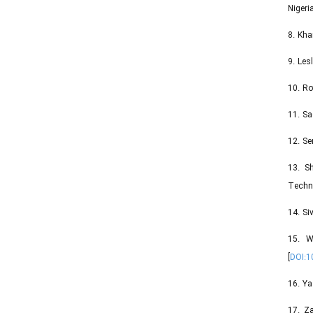
Nigeri
8. Kha
9. Les
10. Ro
11. Sa
12. Se
13. S
Techno
14. Si
15. W
[
DOI:
16. Ya
17. Z