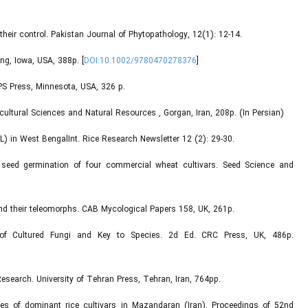
heir control. Pakistan Journal of Phytopathology, 12(1): 12-14.
ng, Iowa, USA, 388p. [
DOI:10.1002/9780470278376
]
PS Press, Minnesota, USA, 326 p.
cultural Sciences and Natural Resources , Gorgan, Iran, 208p. (In Persian)
L) in West BengalInt. Rice Research Newsletter 12 (2): 29-30.
 seed germination of four commercial wheat cultivars. Seed Science and
and their teleomorphs. CAB Mycological Papers 158, UK, 261p.
 of Cultured Fungi and Key to Species. 2d Ed. CRC Press, UK, 486p.
Research. University of Tehran Press, Tehran, Iran, 764pp.
ses of dominant rice cultivars in Mazandaran (Iran). Proceedings of 52nd