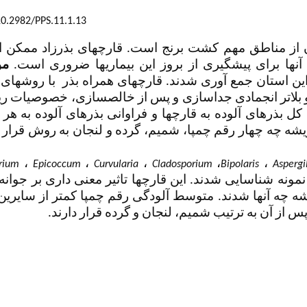
10.2982/PPS.11.1.13
ان از مناطق مهم کشت برنج است. قارچهای بذرزاد ممکن
 آنها برای پیشگیری از بروز این بیماریها ضروری است
مو
ن استان جمع ­آوری شدند. قارچ­های همراه بذر با روش
های 
 بلاتر انجمادی جداسازی و پس از خالص­سازی، خصوصیات ر
ل بذرهای آلوده به قارچها و فراوانی بذرهای آلوده به هر 
 ریشه­ چه چهار رقم چمپا، شمیم، گرده و لنجان به روش قرار 
،
،
،
،
،
rium
Epicoccum
Curvularia
Cladosporium
Bipolaris
Aspergi
ونه شناسایی شدند. این قارچها تاثیر معنی داری بر جوانه­
شه چه آنها شدند. متوسط آلودگی رقم چمپا کمتر از سایرین
پس از آن به ترتیب شمیم، لنجان و گرده قرار دارند