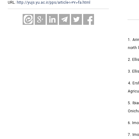
URL:
http://yujs.yu.ac.ir/pps/article-۱-۳۷۰-fa.html
1. Ari
north 
2. El
3. El
4. Ers
Agricu
5. Ibi
Onicha
6. Imo
7. Imo