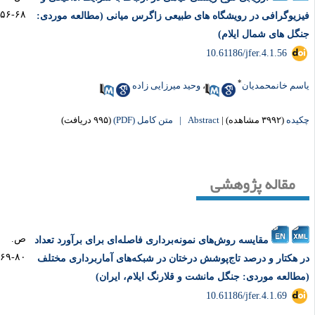
۶۸-۵۶
زیوگرافی در رویشگاه های طبیعی زاگرس میانی (مطالعه موردی:
گل های شمال ایلام)
‎ 10.61186/jfer.4.1.56
*
سم خانمحمدیان
،
وحید میرزایی زاده
یده
(۳۹۹۲ مشاهده)
|
Abstract |
متن کامل (PDF)
(۹۹۵ دریافت)
مقاله پژوهشی
ص.
مقایسه روش‌های نمونه‌برداری فاصله‌ای برای برآورد تعداد
۸۰-۶۹
 هکتار و درصد تاج‌پوشش درختان در شبکه‌های آماربرداری مختلف
طالعه موردی: جنگل مانشت و قلارنگ ایلام، ایران)
‎ 10.61186/jfer.4.1.69