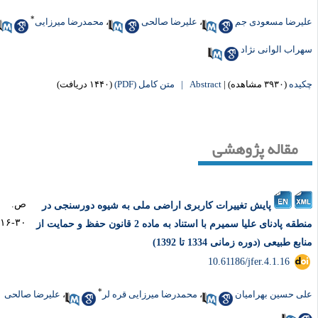
*
یرضا مسعودی جم
،
علیرضا صالحی
،
محمدرضا میرزایی
،
راب الوانی نژاد
یده
(۳۹۳۰ مشاهده)
|
Abstract |
متن کامل (PDF)
(۱۴۴۰ دریافت)
مقاله پژوهشی
ص.
پایش تغییرات کاربری اراضی ملی به شیوه دورسنجی در
۳۰-۱۶
منطقه پادنای علیا سمیرم با استناد به ماده 2 قانون حفظ و حمایت از
ابع طبیعی (دوره زمانی 1334 تا 1392)
‎ 10.61186/jfer.4.1.16
*
ی حسین بهرامیان
،
محمدرضا میرزایی قره لر
،
علیرضا صالحی