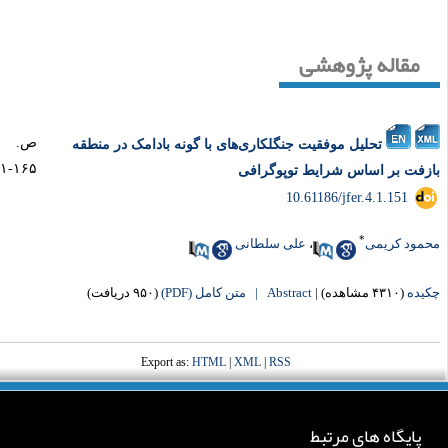
مقاله پژوهشی
ص.
تحلیل موفقیت جنگلکاری‌های با گونه بادامک در منطقه
۱۶۵-۱۵۱
زفت بر اساس شرایط توپوگرافی
‎ 10.61186/jfer.4.1.151
*
مود کریمی
،
علی سلطانی
یده
(۴۳۱۰ مشاهده)
|
Abstract |
متن کامل (PDF)
(۹۵۰ دریافت)
Export as:
HTML
|
XML
|
RSS
پایگاه های مرتبط