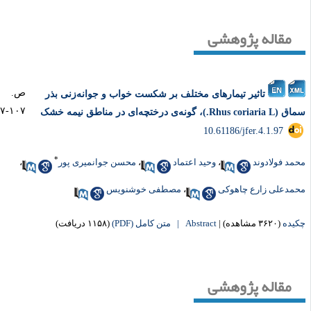
مقاله پژوهشی
ص.
تاثیر تیمارهای مختلف بر شکست خواب و جوانه‌زنی بذر
۱۰۷-۹۷
Rhus coria.)، گونه‌ی درختچه‌ای در مناطق نیمه خشک
‎ 10.61186/jfer.4.1.97
*
مد فولادوند
،
وحید اعتماد
،
محسن جوانمیری پور
،
مدعلی زارع چاهوکی
،
مصطفی خوشنویس
یده
(۳۶۲۰ مشاهده)
|
Abstract |
متن کامل (PDF)
(۱۱۵۸ دریافت)
مقاله پژوهشی