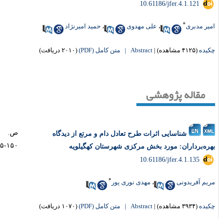
‎ 10.61186/jfer.4.1.121
*
یر مدبری
،
علی مهدوی
،
حمید امیرنژاد
یده
(۴۱۲۵ مشاهده)
|
Abstract |
متن کامل (PDF)
(۲۰۱۰ دریافت)
مقاله پژوهشی
ص.
شناسایی اثرات طرح تعادل دام و مرتع از دیدگاه
۱۵۰-۱۳۵
ره‌برداران: مورد بخش مرکزی شهرستان کهگیلویه
‎ 10.61186/jfer.4.1.135
*
یم آفریدونی
،
مهدی نوری پور
یده
(۳۹۳۴ مشاهده)
|
Abstract |
متن کامل (PDF)
(۱۰۷۰ دریافت)