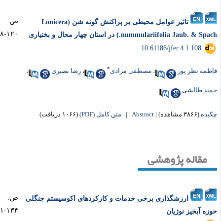
ص.
تاثیر عوامل محیطی بر پراکنش گونه شن (Lonicera
۱۲۰-۱۰۸
nummulariifolia Jaub. & Sp.) در استان چهار‌ محال و بختیاری
‎ 10.61186/jfer.4.1.108
*
طمه نظر پور
،
مصطفی مرادی
،
رضا بصیری
،
ید طالشی
یده
(۳۸۶۶ مشاهده)
|
Abstract |
متن کامل (PDF)
(۱۰۶۶ دریافت)
مقاله پژوهشی
ص.
ارزشگذاری برخی خدمات و کارکردهای اکوسیستم جنگلی
۱۳۴-۱۲۱
زه آبخیز نوژیان