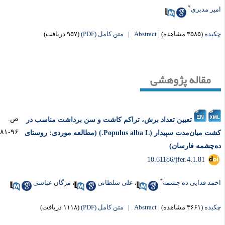
*
یر مدبری
یده
(۳۵۸۵ مشاهده)
|
Abstract |
متن کامل (PDF)
(۹۵۷ دریافت)
مقاله پژوهشی
ص.
تعیین تعداد برش، تراکم کاشت و سن برداشت مناسب در
۹۶-۸۱
کشت میان‌مدت سپیدار (Populus alba L.) (مطالعه موردی: روستای
‌چشمه فارسان)
‎ 10.61186/jfer.4.1.81
*
مد فدایی ده چشمه
،
علی سلطانی
،
مژگان عباسی
یده
(۳۶۶۱ مشاهده)
|
Abstract |
متن کامل (PDF)
(۱۱۱۸ دریافت)