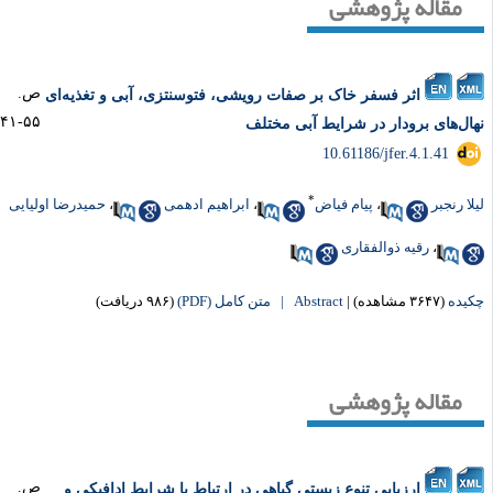
مقاله پژوهشی
ص.
اثر فسفر خاک بر صفات رویشی، فتوسنتزی، آبی و تغذیه‌ای
۵۵-۴۱
ال‌های برودار در شرایط آبی مختلف
‎ 10.61186/jfer.4.1.41
*
لا رنجبر
،
پیام فیاض
،
ابراهیم ادهمی
،
حمیدرضا اولیایی
،
رقیه ذوالفقاری
یده
(۳۶۴۷ مشاهده)
|
Abstract |
متن کامل (PDF)
(۹۸۶ دریافت)
مقاله پژوهشی
ص.
ارزیابی تنوع زیستی گیاهی در ارتباط با شرایط ادافیکی و