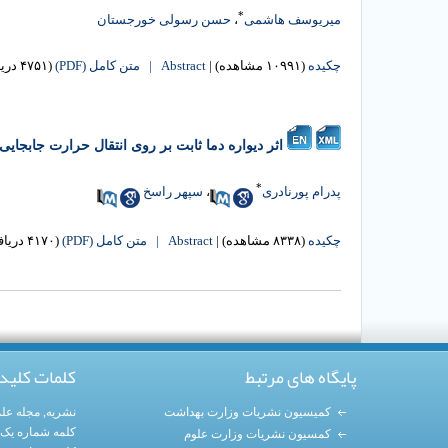
*
میریوسف هاشمی
،
حسن رسولی خورجستان
چکیده
(۱۰۹۹۱ مشاهده)
|
Abstract |
متن کامل (PDF)
(۴۷۵۱ دریافت)
اثر دیواره دما ثابت بر روی انتقال حرارت جابجایی
*
پدرام پورنادری
،
سپهر راسخ
چکیده
(۸۳۳۸ مشاهده)
|
Abstract |
متن کامل (PDF)
(۴۱۷۰ دریافت)
پایگاه های مرتبط
کلمات کلید
کمیسیون نشریات وزارت بهداشت
نشریه
,
مجله عل
کلمه شماره یک
کمسیون نشریات وزارت علوم