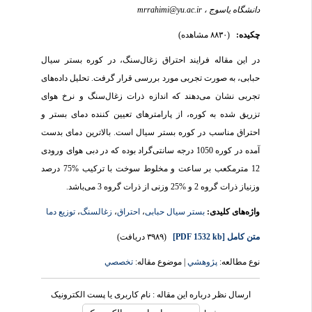
دانشگاه یاسوج ،
mrrahimi@yu.ac.ir
چکیده:
(۸۸۳۰ مشاهده)
در این مقاله فرایند احتراق زغال‌سنگ، در کوره بستر سیال
حبابی، به صورت تجربی مورد بررسی قرار گرفت. تحلیل داده‌های
تجربی نشان می‌دهند که اندازه ذرات زغال‌سنگ و نرخ هوای
تزریق شده به کوره، از پارامترهای تعیین کننده دمای بستر و
احتراق مناسب در کوره بستر سیال است. بالاترین دمای بدست
آمده در کوره 1050 درجه سانتی‌گراد بوده که در دبی هوای ورودی
12 مترمکعب بر ساعت و مخلوط سوخت با ترکیب %75 درصد
وزنیاز ذرات گروه 2 و %25 وزنی از ذرات گروه 3 می‌باشد.
واژه‌های کلیدی:
بستر سیال حبابی
،
احتراق
،
زغالسنگ
،
توزیع دما
متن کامل
[PDF 1532 kb]
(۳۹۸۹ دریافت)
نوع مطالعه:
پژوهشي
| موضوع مقاله:
تخصصي
ارسال نظر درباره این مقاله : نام کاربری یا پست الکترونیک