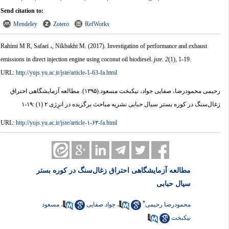
Send citation to:
Mendeley
Zotero
RefWorks
Rahimi M R, Safaei ،, Nikbakht M.
(2017).
Investigation of performance and exhaust
emissions in direct injection engine using coconut oil biodiesel.
jste
.
2
(1)
, 1-19.
URL:
http://yujs.yu.ac.ir/jste/article-1-63-fa.html
رحیمی محمودرضا، صفایی جواد، نیکبخت مسعود.
(۱۳۹۵).
مطالعه آزمایشگاهی احتراق
زغال‌سنگ در کوره بستر سیال حبابی نشریه مباحث برگزیده در انرِژی ۲ (۱) :۱۹-۱
URL:
http://yujs.yu.ac.ir/jste/article-۱-۶۳-fa.html
مطالعه آزمایشگاهی احتراق زغال‌سنگ در کوره بستر
سیال حبابی
*
محمودرضا رحیمی
،
جواد صفایی
،
مسعود
نیکبخت