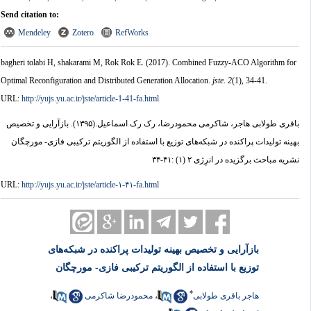
Send citation to:
Mendeley
Zotero
RefWorks
bagheri tolabi H, shakarami M, Rok Rok E.
(2017).
Combined Fuzzy-ACO Algorithm for
Optimal Reconfiguration and Distributed Generation Allocation.
jste
.
2
(1)
, 34-41.
URL:
http://yujs.yu.ac.ir/jste/article-1-41-fa.html
باقری طولابی هاجر، شاکرمی محمودرضا، رک رک اسماعیل.
(۱۳۹۵).
بازآرایی و تخصیص
بهینه تولیدات پراکنده در شبکه‌های توزیع با استفاده از الگوریتم ترکیبی فازی- مورچگان
نشریه مباحث برگزیده در انرِژی ۲ (۱) :۴۱-۳۴
URL:
http://yujs.yu.ac.ir/jste/article-۱-۴۱-fa.html
بازآرایی و تخصیص بهینه تولیدات پراکنده در شبکه‌های
توزیع با استفاده از الگوریتم ترکیبی فازی- مورچگان
*
هاجر باقری طولابی
،
محمودرضا شاکرمی
،