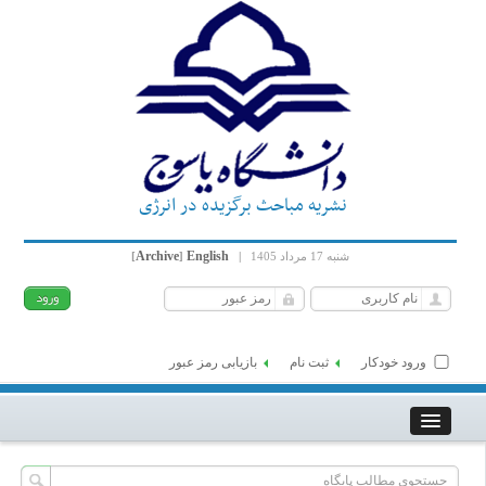
نشریه مباحث برگزیده در انرژی
Archive
English
شنبه 17 مرداد 1405
|
]
[
ورود خودکار
ثبت نام
بازیابی رمز عبور