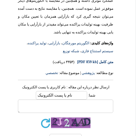
عملکرد موثری داشته و همچنین در مقایسه با الگوریتم‌های دیگر
موفق‌تر عمل نموده است. همچنین، با مقایسه نتایج به دست آمده
می‌توان نتیجه گیری کرد که بازآرایی همزمان با تعیین مکان و
ظرفیت بهینه تولیدات پراکنده می‌تواند مفیدتر از بازآرایی یا مکان
یابی بهینه تولیدات پراکنده به تنهایی باشد.
واژه‌های کلیدی:
الگوریتم مورچگان
،
بازآرایی
،
تولید پراکنده
،
سیستم استنتاج فازی
،
شبکه توزیع
متن کامل
[PDF 859 kb]
(۴۳۵۳ دریافت)
نوع مطالعه:
پژوهشي
| موضوع مقاله:
تخصصي
ارسال نظر درباره این مقاله : نام کاربری یا پست الکترونیک
شما: