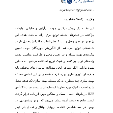
اسماعیل رک رک
hajarbagheri1@gmail.com
،
چکیده:
(۹۷۸۴ مشاهده)
این مقاله یک روش ترکیبی جهت بازآرایی و جایابی تولیدات
پراکنده در فیدرهای شبکه توزیع برق ارائه می‌دهد. هدف این
پژوهش بهبود پروفیل ولتاژ، کاهش تلفات و افزایش تعادل بار در
شبکه‌های توزیع می‌باشد. از الگوریتم مورچگان جهت تعیین
پیکربندی بهینه شبکه و نیز تعیین محل و ظرفیت مناسب نصب
واحدهای تولید پراکنده در شبکه توزیع استفاده می‌شود. به منظور
بهبود توانایی الگوریتم در ایجاد مصالحه بین‌ترم های مختلف تابع
هدف، از تئوری فازی بهره گرفته شده و بر این اساس مسئله
بهینه سازی چند منظوره به یک مسئله بهینه سازی تک هدفه تبدیل
شده است. تکنیک مورد نظر با استفاده از سیستم تست 33 بأس
IEEE
در بارهای نامی، سبک و سنگین مورد ارزیابی قرار گرفته
است. نتایج به دست آمده نشان می‌دهد که روش پیشنهادی، در
بهبود هر سه شاخص تلفات، پروفیل ولتاژ و تعادل بار فیدر