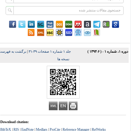
ه ۱، شماره ۱ - ( ۶-۱۳۹۳ )
جلد ۱ شماره ۱ صفحات ۳۹-۳۱
|
برگشت به فهرست
نسخه ها
Download citation:
BibTeX
|
RIS
|
EndNote
|
Medlars
|
ProCite
|
Reference Manager
|
RefWorks