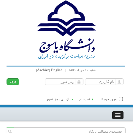
نشریه مباحث برگزیده در انرژی
Archive
English
شنبه 17 مرداد 1405
|
]
[
ورود خودکار
ثبت نام
بازیابی رمز عبور