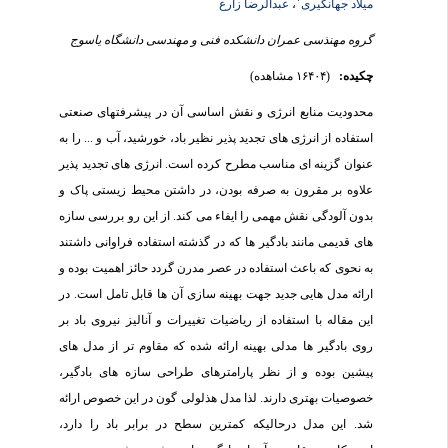
میلاد جهانگیری
،
عبدالرضا زارع
گروه مهنذسی عمران دانشکده فنی و مهندسی دانشگاه یاسوج
چکیده:
(۱۶۴۰۴ مشاهده)
محدودیت منابع انرژی و نقش اساسی آن در پیشرفتهای صنعتی
استفاده از انرژی های تجدید پذیر نظیر باد، خورشید، آب و ... را به
عنوان گزینه ای مناسب مطرح کرده است. انرژی های تجدید پذیر
علاوه بر مقرون به صرفه بودن، در داشتن محیط زیستی پاک و
بدون آلودگی نقش مهمی را ایفاء می کند. از این رو بررسی سازه
های قدیمی مانند بادگیر ها که در گذشته استفاده فراوانی داشتند
به نحوی که باعث استفاده در عصر مدرن گردد حائز اهمیت بوده و
ارائه مدل هایی جدید جهت بهینه سازی آن ها قابل تامل است. در
این مقاله با استفاده از ریاضیات تغییرات و آنالیز نیروی باد بر
روی بادگیر ها مدلی بهینه ارائه شده که مقاوم تر از مدل های
پیشین بوده و از نظر پارامترهای طراحی سازه های بادگیر،
خصوصیات بهتری دارند. لذا مدل هذلولی گون در این خصوص ارائه
شد. این مدل درحالیکه کمترین سطح در برابر باد را دارد،