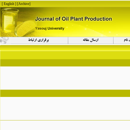
[ English ]
]
Archive
[