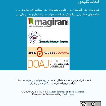
کلمات کلیدی
فیزیولوژی بذر
,
اکولوژی بذر
,
علوم و تکنولوژی بذر
,
مدلسازی
, سلامت بذر,
شاخصهای جوانه‌زنی
,
پرایمینگ
, شکست خواب بذر,
انبارداری بذر
,
زوال بذر
کلیه حقوق این وب سایت متعلق به
مجله پژوهشهای بذر ایران
می باشد.
طراحی و برنامه نویسی :
یکتاوب افزار شرق
© 2026 CC BY-NC 4.0 |
Iranian Journal of Seed Research
Designed & Developed by :
Yektaweb