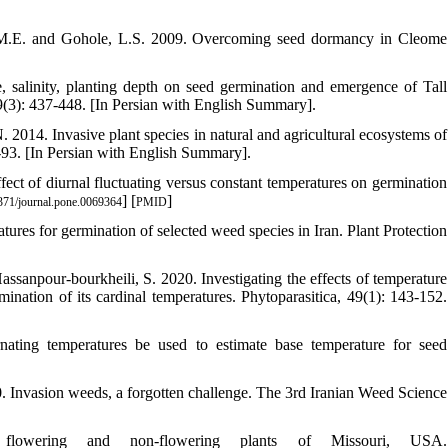
 M.E. and Gohole, L.S. 2009. Overcoming seed dormancy in Cleome
, salinity, planting depth on seed germination and emergence of Tall
9(3): 437-448. [In Persian with English Summary].
 2014. Invasive plant species in natural and agricultural ecosystems of
-93. [In Persian with English Summary].
ect of diurnal fluctuating versus constant temperatures on germination
] [
]
71/journal.pone.0069364
PMID
ures for germination of selected weed species in Iran. Plant Protection
ssanpour-bourkheili, S. 2020. Investigating the effects of temperature
nation of its cardinal temperatures. Phytoparasitica, 49(1): 143-152.
nating temperatures be used to estimate base temperature for seed
 Invasion weeds, a forgotten challenge. The 3rd Iranian Weed Science
e flowering and non-flowering plants of Missouri, USA.