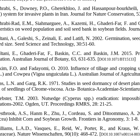
hrabi, S., Downey, P.O., Gherekhloo, J. and Hassanpour-bourkheili
system for invasive plants in Iran. Journal for Nature Conservation, 5
hrabi-Rad, E.M., Siahmarguee, A., Kazemi, H., Ghaderi-Far, F. and G
teristics on weed population and soil seed bank in soybean fields. Jour
tani, A., Galeshi, S., Zeinali, E. and Latifi, N. 2002. Germination, see
ed size. Seed Science and Technology, 30:51-60.
ltani, E., Ghaderi-Far, F., Baskin, C.C. and Baskin, J.M. 2015. P
ation. Australian Journal of Botany, 63, 631-635. [
]
DOI:10.1071/BT15133
kim, F.O. and Fadayomi, O. 2010. Influence of tillage and cropping 
.) and Cowpea (Vigna unguiculata L.). Australian Journal of Agricultu
as, L.N. and Garg, R.K. 1971. Studies in seed dormancy of desert plants 
 of seedlings of Cleome-viscosa. Acta- Botanica-Academiae-Scientiar
bster, T.M. 2003. Nutsedge (Cyperus spp.) eradication: impossib
ations-2002. Ogden, UT. Proceedings RMRS, 28: 21-25.
stbrook, A.S., Hanm R., Zhu, J., Cordeau, S. and Ditoommaso, A. 2
cea) Inhibit Corn and Soybean Growth. Frontiers in Agronomy, 3: 1-8. 
lliams, L.A.D., Vasques, E., Reid, W., Porter, R., and Kraus, W. 
raceae). Nature Wissenschaften, 90(10): 468-472. [
DOI:10.1007/s00114-003