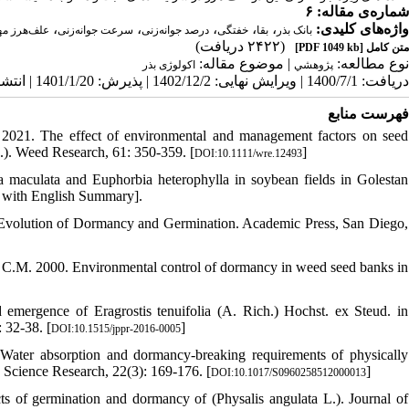
شماره‌ی مقاله: ۶
،
،
،
،
،
واژه‌های کلیدی:
بانک بذر
بقا
خفتگی
درصد جوانه‌زنی
سرعت جوانه‌زنی
علف‌هرز مه
(۲۴۲۲ دریافت)
[PDF 1049 kb]
متن کامل
نوع مطالعه:
| موضوع مقاله:
پژوهشي
اکولوژی بذر
دریافت: 1400/7/1 | ویرایش نهایی: 1402/12/2 | پذیرش: 1401/1/20 | انتشار الکترونیک: 1401/9/20
فهرست منابع
. 2021. The effect of environmental and management factors on seed
.). Weed Research, 61: 350-359. [
]
DOI:10.1111/wre.12493
 maculata and Euphorbia heterophylla in soybean fields in Golestan
n with English Summary].
 Evolution of Dormancy and Germination. Academic Press, San Diego,
, C.M. 2000. Environmental control of dormancy in weed seed banks in
emergence of Eragrostis tenuifolia (A. Rich.) Hochst. ex Steud. in
: 32-38. [
]
DOI:10.1515/jppr-2016-0005
 Water absorption and dormancy-breaking requirements of physically
 Science Research, 22(3): 169-176. [
]
DOI:10.1017/S0960258512000013
s of germination and dormancy of (Physalis angulata L.). Journal of