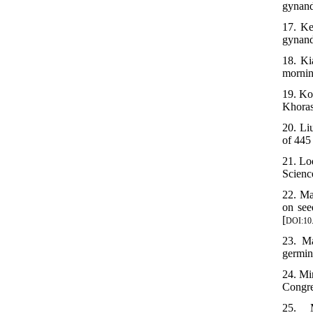
gynand
17. Ke
gynand
18. Ki
mornin
19. Ko
Khoras
20. Li
of 445
21. Lo
Scienc
22. Ma
on see
[
DOI:10
23. Ma
germin
24. Mi
Congre
25. M