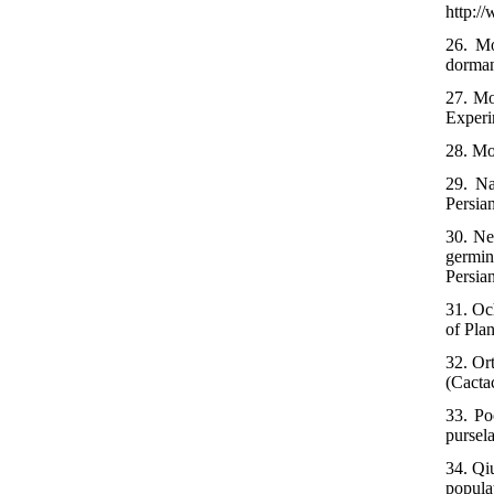
http:/
26. Mo
dorman
27. Mo
Experi
28. Mo
29. Na
Persian
30. Ne
germin
Persia
31. Oc
of Plan
32. Or
(Cacta
33. Po
pursel
34. Qiu
popula