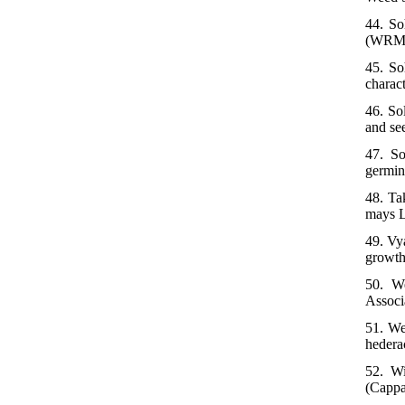
44. So
(WRM) 
45. So
charac
46. Sol
and se
47. So
germin
48. Ta
mays L
49. Vy
growth
50. We
Associ
51. We
hedera
52. Wi
(Cappa