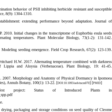
ination behavior of PSII inhibiting herbicide resistant and susceptible
nce, 8(9): 1304-1310.
ablishment: extending performance beyond adaptation. Journal of
2010. Initial changes in the transcriptome of Euphorbia esula seeds
nating temperatures. Plant Molecular Biology, 73(1-2): 131-142.
. Modeling seeding emergence. Field Crop Research, 67(2): 123-139.
Pritchard H.W. 2017. Alternating temperature combined with darkness
of Lippia and Aloysia (Verbenaceae). Plant Biology, 19: 41-45.
.C. 2007. Morphology and Anatomy of Physical Dormancy in Ipomoea
les), Annuls Botany, 100(1): 13-22. [
] [
]
DOI:10.1093/aob/mcm070
PMID
 project: Status of Introduced Plants in
_spp.pdf
te.
 drying, packaging and storage conditions on seed quality of Cleome