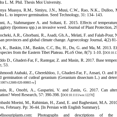
ra L. M. Phil. Thesis Moi University.
nya Muasya, R.M., Simiyu, J.N., Muui, C.W., Rao, N.K., Dulloo,
ra L. to improve germination. Seed Technology, 31: 134- 143.
ani, A., Siahmarguee A. and Soltani, E. 2015. Effects of temperature
gglory (Ipomoea spp.) as invasive weed. Journal of Plant Protection, 2
ocheki, A.R., Ghorbani, R., Asadi, Gh.A., Melati, F. and Falah-Pour, N.
an provinces and global climate change. Agroecology Journal, 4(2) 81
u, K., Baskin, J.M., Baskin, C.C, Bu, H., Du, G. and Ma, M. 2013. Eff
 species from the Eastern Tibet Plateau. PLoS One, 8(7): 1-10. [
DOI:10.13
ddo D., Ghaderi-Far, F., Rastegar, Z. and Masin, R. 2017. Base temperat
e, 53.
hmoodi Atabaki, Z., Gherekhloo, J., Ghaderi-Far, F., Ansari, O. and Ha
d germination of cutleaf geranium (Geranium dissectum L.) and determi
]
.1007/s12600-020-00865-w
sin, R., Onofri, A., Gasparini, V. and Zanin, G. 2017. Can alter
ation? Weed Research, 57: 390-398. [
]
DOI:10.1111/wre.12270
nbashi Moeini, M., Rahimian, H., Zand, E. and Baghestani, M.A. 2010.
ss, February. Pp: 36-44. [In Persian with English Summary].
issouriplants.com: Photographs and descriptions of th