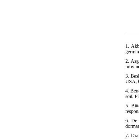
1. Akb
germin
2. Asg
provin
3. Bas
USA, 
4. Ben
soil. 
5. Bit
respons
6. De 
dorman
7. Dra