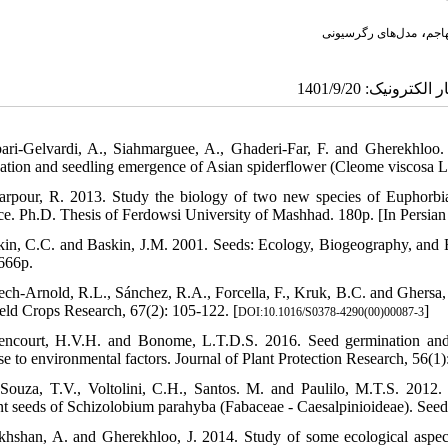
،
اجم
مدل‌های رگرسیونی
ari-Gelvardi, A., Siahmarguee, A., Ghaderi-Far, F. and Gherekhloo
ation and seedling emergence of Asian spiderflower (Cleome viscosa L
arpour, R. 2013. Study the biology of two new species of Euphorbia
ce. Ph.D. Thesis of Ferdowsi University of Mashhad. 180p. [In Persia
kin, C.C. and Baskin, J.M. 2001. Seeds: Ecology, Biogeography, and
666p.
ech-Arnold, R.L., Sánchez, R.A., Forcella, F., Kruk, B.C. and Ghersa
Field Crops Research, 67(2): 105-122. [
]
DOI:10.1016/S0378-4290(00)00087-3
tencourt, H.V.H. and Bonome, L.T.D.S. 2016. Seed germination and 
e to environmental factors. Journal of Plant Protection Research, 56(1)
Souza, T.V., Voltolini, C.H., Santos. M. and Paulilo, M.T.S. 2012.
t seeds of Schizolobium parahyba (Fabaceae - Caesalpinioideae). Seed
khshan, A. and Gherekhloo, J. 2014. Study of some ecological aspect