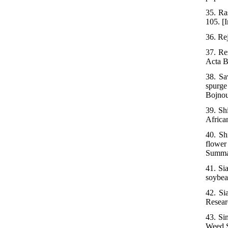
35. Ra
105. [
36. Re
37. Re
Acta B
38. Sa
spurge
Bojnou
39. Sh
Africa
40. Sh
flower
Summa
41. Si
soybea
42. Si
Resear
43. Si
Weed S