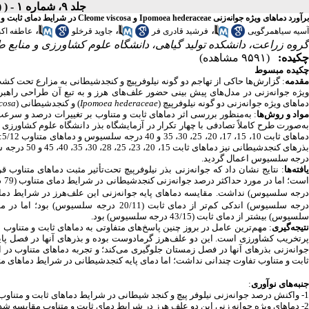
جلد ۹، شماره ۱ - ( (بهار و تابستان) ۱۴۰۱ )
برآورد دماهای ویژه جوانه‌زنی Ipomoea hederaceae و Cleome viscosa در شرایط دمای ثابت و متناوب
،
،
،
آسیه سیاهمرگویی
فرشید قادری فر
جاوید قرخلو
عاطفه اکب
گروه زراعت، دانشکده تولید گیاهی، دانشگاه علوم کشاورزی و مناب ،
چکیده:
(۹۵۹۱ مشاهده)
چکیده
مبسوط
مقدمه
گزارش‌ها حاکی از تهاجم دو گونه نیلوفرپیچ و کنجدشیطانی به مزارع تحت کشت م
ویژه جوانه‌زنی در مدل‌های پیش بینی حضور علف‌های هرز و به تبع آن طراحی راهبرد
cosa
) و کنجدشیطانی (
Ipomoea hederaceae
دماهای ویژه جوانه‌زنی دو گونه نیلوفرپیچ (
واد و روش‌ها
به‌منظور بررسی اثر دماهای ثابت و متناوب بر تغییرات درصد و سرعت جو
به‌صورت طرح کاملاً تصادفی با چهار تکرار در آزمایشگاه بذر دانشگاه علوم کشاورزی
درجه سلسیوس اعمال گردید.
افته‌ها
درجه سلسیوس) نداشت
رجه سلسیوس) اندکی کم‌تر از دمای ثابت (20/11
درجه
سلسیوس) بیشتر از دمای ثابت (43/15 درجه سلسیوس) بود.
نتیجه‌گیری
مهم‌ترین عامل در بروز چنین پاسخ‌های متفاوتی به دماهای ثابت و متناوب در
پرتخریب کشاورزی است. این دو علف‌هرز گرمادوست بوده و بذرهای آنها در فصل پاییز
جوانه‌زنی بذرهای آنها در فصل زمستان جلوگیری می‌کند؛ و تجربه دماهای متناوب در این
ثابت و متناوب تفاوت چندانی نداشت؛ اما دمای پایه کنجدشیطانی در شرایط دماهای مت.
:
جنبه‌های نوآوری
1- واکنش درصد جوانه‌زنی نیلوفر پیچ و کنجد شیطانی در شرایط دماهای ثابت و متناوب بررسی شد.
2- دماهای ویژه جوانه­ زنی این دو علف هرز در شرایط دمای ثابت و متناوب مقایسه شد.