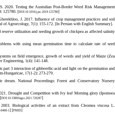
, S. 2020. Testing the Australian Post-Border Weed Risk Management
3: 125780. [
]
DOI:10.1016/j.jnc.2019.125780
herekhloo, J. 2017. Influence of crop management practices and soil
nal of Agroecology, 7(1): 155-172. [In Persian with English Summary].
d reserve utilization and seeding growth of chickpea as affected salinity
roblems with using mean germination time to calculate rate of seed
systems on field emergence, growth of weeds and yield of Maize (Zea
re Engineering, 1(4): 141-148.
part 3 interaction of gibberellic-acid and light on the germination and
um-Hungaricae, 17(1-2): 273-279.
le dream. National Proceedings: Forest and Conservatory Nursery
021. Drought and Competition with Ivy leaf Morning glory (Ipomoea
[
]
DOI:10.3389/fagro.2021.720287
2003. Biological activities of an extract from Cleomea viscosa L.
] [
]
-0460-1
PMID