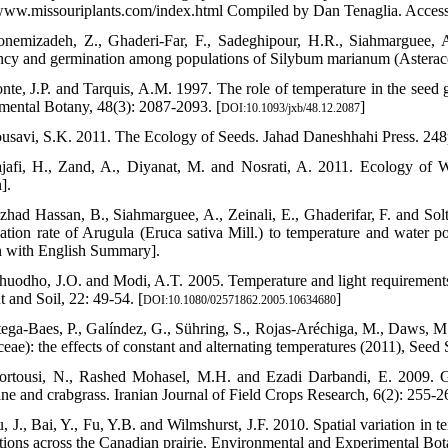
/www.missouriplants.com/index.html Compiled by Dan Tenaglia. Access
nemizadeh, Z., Ghaderi-Far, F., Sadeghipour, H.R., Siahmarguee, A.
cy and germination among populations of Silybum marianum (Asteracea
nte, J.P. and Tarquis, A.M. 1997. The role of temperature in the seed
mental Botany, 48(3): 2087-2093. [
]
DOI:10.1093/jxb/48.12.2087
usavi, S.K. 2011. The Ecology of Seeds. Jahad Daneshhahi Press. 248p
jafi, H., Zand, A., Diyanat, M. and Nosrati, A. 2011. Ecology of 
].
zhad Hassan, B., Siahmarguee, A., Zeinali, E., Ghaderifar, F. and Solt
ation rate of Arugula (Eruca sativa Mill.) to temperature and water po
n with English Summary].
huodho, J.O. and Modi, A.T. 2005. Temperature and light requirements
t and Soil, 22: 49-54. [
]
DOI:10.1080/02571862.2005.10634680
tega-Baes, P., Galíndez, G., Sühring, S., Rojas-Aréchiga, M., Daws, M
ceae): the effects of constant and alternating temperatures (2011), See
ortousi, N., Rashed Mohasel, M.H. and Ezadi Darbandi, E. 2009. Ger
ane and crabgrass. Iranian Journal of Field Crops Research, 6(2): 255-
, J., Bai, Y., Fu, Y.B. and Wilmshurst, J.F. 2010. Spatial variation in 
tions across the Canadian prairie. Environmental and Experimental Bot