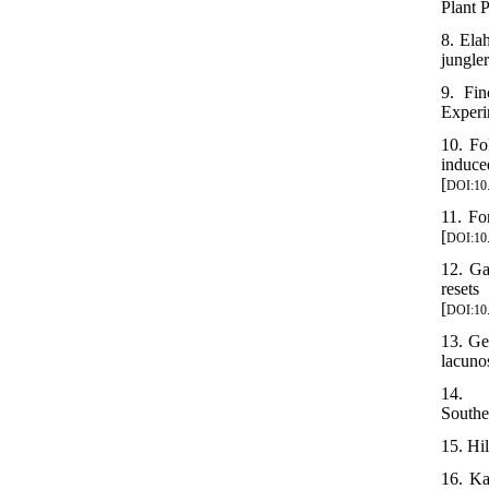
Plant 
8. Ela
jungle
9. Fin
Experi
10. Fo
induce
[
DOI:10
11. Fo
[
DOI:10
12. Ga
resets
[
DOI:10.
13. Ge
lacuno
14.
Southe
15. Hil
16. Ka