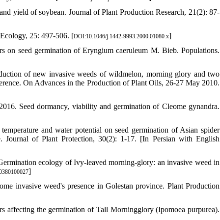
nd yield of soybean. Journal of Plant Production Research, 21(2): 87-
 Ecology, 25: 497-506. [
]
DOI:10.1046/j.1442-9993.2000.01080.x
ors on seed germination of Eryngium caeruleum M. Bieb. Populations.
oduction of new invasive weeds of wildmelon, morning glory and two
nference. On Advances in the Production of Plant Oils, 26-27 May 2010.
2016. Seed dormancy, viability and germination of Cleome gynandra.
temperature and water potential on seed germination of Asian spider
 Journal of Plant Protection, 30(2): 1-17. [In Persian with English
Germination ecology of Ivy-leaved morning-glory: an invasive weed in
]
20380100027
ome invasive weed's presence in Golestan province. Plant Production
rs affecting the germination of Tall Morningglory (Ipomoea purpurea).