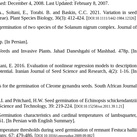
ed: December 4, 2008. Last Updated: February 8, 2007.
, Soltani, E., Torabi. B. and Baskin, C.C. 2021. Variation in seed
e). Plant Species Biology, 36(3): 412-424. [
]
DOI:10.1111/1442-1984.12326
 germination of two species of the Solanum nigrum complex. Journal of
. [In Persian].
Weeds and Invasive Plants. Jahad Daneshgahi of Mashhad. 478p. [In
ani, E. 2016. Evaluation of nonlinear regression models to description
tential. Iranian Journal of Seed Science and Research, 4(2): 1-16. [In
 for the germination of Cleome gynandra seeds. South African Journal
.I. and Pritchard, H.W. Seed germination of Echinopsis schickendantzii
d Science and Technology, 39: 219-224. [
]
DOI:10.15258/sst.2011.39.1.21
mination characteristics and cardinal temperatures of lambsquarter,
261. [In Persian with English Summary].
temperature thresholds during seed germination of remnant Festuca hallii
any, 67: 479-486. [
]
DOI:10.1016/j.envexpbot.2009.09.002