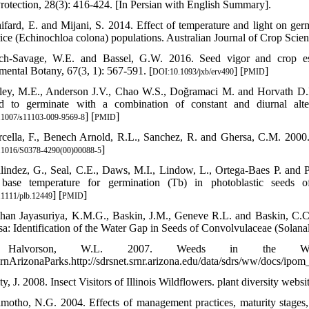
Protection, 28(3): 416-424. [In Persian with English Summary].
hifard, E. and Mijani, S. 2014. Effect of temperature and light on germ
rice (Echinochloa colona) populations. Australian Journal of Crop Scie
ch-Savage, W.E. and Bassel, G.W. 2016. Seed vigor and crop est
mental Botany, 67(3, 1): 567-591. [
] [
]
DOI:10.1093/jxb/erv490
PMID
ley, M.E., Anderson J.V., Chao W.S., Doğramaci M. and Horvath D.P. 
d to germinate with a combination of constant and diurnal alter
] [
]
.1007/s11103-009-9569-8
PMID
rcella, F., Benech Arnold, R.L., Sanchez, R. and Ghersa, C.M. 2000
]
.1016/S0378-4290(00)00088-5
lindez, G., Seal, C.E., Daws, M.I., Lindow, L., Ortega-Baes P. and 
 base temperature for germination (Tb) in photoblastic seeds 
] [
]
1111/plb.12449
PMID
han Jayasuriya, K.M.G., Baskin, J.M., Geneve R.L. and Baskin, C
sa: Identification of the Water Gap in Seeds of Convolvulaceae (Solana
 Halvorson, W.L. 2007. Weeds in the West
rnArizonaParks.http://sdrsnet.srnr.arizona.edu/data/sdrs/ww/docs/ipom
ty, J. 2008. Insect Visitors of Illinois Wildflowers. plant diversity websi
motho, N.G. 2004. Effects of management practices, maturity stages,