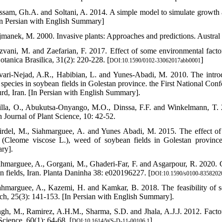
ssam, Gh.A. and Soltani, A. 2014. A simple model to simulate growth a
In Persian with English Summary]
jmanek, M. 2000. Invasive plants: Approaches and predictions. Austral
zvani, M. and Zaefarian, F. 2017. Effect of some environmental fact
otanica Brasilica, 31(2): 220-228. [
]
DOI:10.1590/0102-33062017abb0001
vari-Nejad, A.R., Habibian, L. and Yunes-Abadi, M. 2010. The intr
 species in soybean fields in Golestan province. the First National Co
rd, Iran. [In Persian with English Summary].
illa, O., Abukutsa-Onyango, M.O., Dinssa, F.F. and Winkelmann, T. 
n Journal of Plant Science, 10: 42-52.
irdel, M., Siahmarguee, A. and Yunes Abadi, M. 2015. The effect of 
 (Cleome viscose L.), weed of soybean fields in Golestan province.
ry].
ahmarguee, A., Gorgani, M., Ghaderi-Far, F. and Asgarpour, R. 2020. 
n fields, Iran. Planta Daninha 38: e020196227. [
DOI:10.1590/s0100-835820
ahmarguee, A., Kazemi, H. and Kamkar, B. 2018. The feasibility of s
ch, 25(3): 141-153. [In Persian with English Summary].
ngh, M., Ramirez, A.H.M., Sharma, S.D. and Jhala, A.J.J. 2012. Facto
cience, 60(1): 64-68. [
]
DOI:10.1614/WS-D-11-00106.1