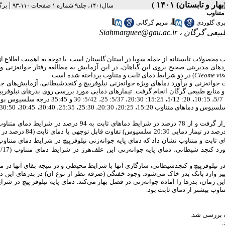
|
سال۱۴۰۱، جلد۹ شماره ۱ صفحات ۱۱۰-۹۳
برگ
،
ری گلوردی
مریم گرگانی
Siahmarguee@gau.ac.ir
ع طبیعی گرگان
حصولات تابستانه از جمله سویا در استان گلستان است. با توجه به اهمیت اطلاع از د
‌های مدیریتی صحیح بروی این گیاهان، در این آزمایش به مطالعه رفتار جوانه‌زنی و
) در دو شرایط دمای ثابت و متناوب پرداخته شده است.
Cleome vis
انه‌زنی و برآورد دماهای ویژه جوانه‌زنی نیلوفرپیچ و کنجدشیطانی، آزمایش‌های جداگا
 و منابع طبیعی گرگان انجام گرفت. تیمارهای دمایی مورد بررسی روی بذرهای نیلوفرپ
دماهای ثابت 10، 15، 17، 20، 25، 30، 35 و 40 درجه سلسیوس و دماهای متناوب 5/12: 5/7، 10:15، 20: 5/12، 15:25: 20:30، 
نتایج نشان داد که جوانه‌زنی بذر نیلوفرپیچ تحت‌تأثیر مثبت دماهای متناوب قرار گرفت و از 78 درصد در شرایط دماهای ثابت به 94 
 نیلوفرپیچ و کنجدشیطانی، سازگاری آنها با شرایط محیطی و در نتیجه بقای آنها در محی
 وارد بانک بذر خاک می‌شود. وجود خفتگی (صرفه نظر از نوع آن) در بذرهای این دو 
 زمان، بذرها را آماده جوانه‌زنی در فصل بهار می‌کند. دمای پایه نیلوفر پیچ در شرا
ناوب بیشتر از دمای ثابت بود